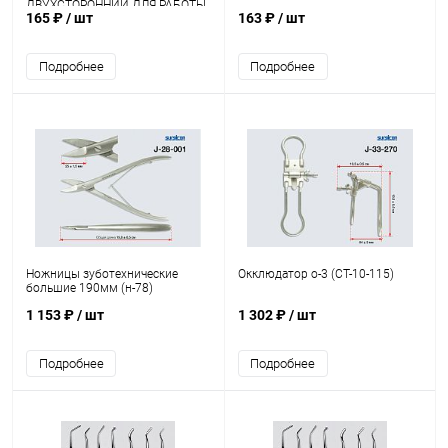
ДВУХСТОРОННИЙ ДЛЯ РАБОТЫ
165 ₽
/ шт
163 ₽
/ шт
С ЦЕМЕНТАМИ ШСц-"ММИЗ"
Подробнее
Подробнее
Ножницы зуботехнические
Окклюдатор о-3 (CТ-10-115)
большие 190мм (н-78)
1 153 ₽
/ шт
1 302 ₽
/ шт
Подробнее
Подробнее