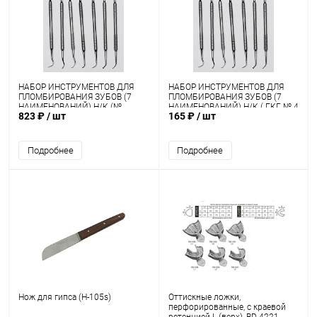
НАБОР ИНСТРУМЕНТОВ ДЛЯ
НАБОР ИНСТРУМЕНТОВ ДЛЯ
ПЛОМБИРОВАНИЯ ЗУБОВ (7
ПЛОМБИРОВАНИЯ ЗУБОВ (7
НАИМЕНОВАНИЙ) Н/К (№
НАИМЕНОВАНИЙ) Н/К ( ГКГ № 4
823 ₽
/ шт
165 ₽
/ шт
1,2,3,4,6)
)
Подробнее
Подробнее
Нож для гипса (Н-105s)
Оттискные ложки,
перфорированные, с краевой