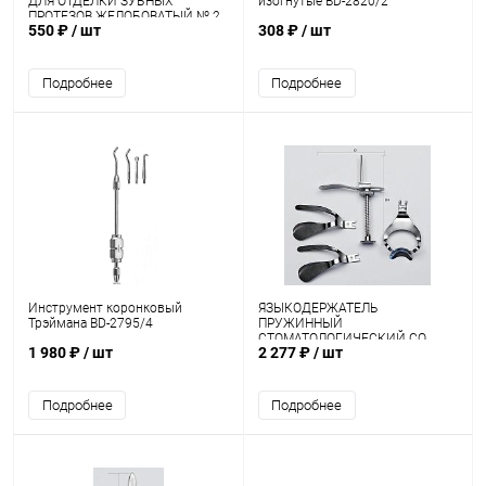
ДЛЯ ОТДЕЛКИ ЗУБНЫХ
изогнутые BD-2820/2
ПРОТЕЗОВ ЖЕЛОБОВАТЫЙ № 2
550 ₽
/ шт
308 ₽
/ шт
"М-МИЗ"
Подробнее
Подробнее
Инструмент коронковый
ЯЗЫКОДЕРЖАТЕЛЬ
Трэймана BD-2795/4
ПРУЖИННЫЙ
СТОМАТОЛОГИЧЕСКИЙ СО
1 980 ₽
/ шт
2 277 ₽
/ шт
СМЕННЫМИ ЛОЖКАМИ
Подробнее
Подробнее