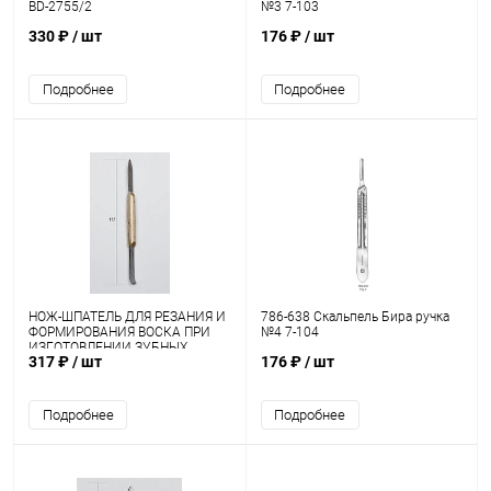
BD-2755/2
№3 7-103
330 ₽
/ шт
176 ₽
/ шт
Подробнее
Подробнее
НОЖ-ШПАТЕЛЬ ДЛЯ РЕЗАНИЯ И
786-638 Скальпель Бира ручка
ФОРМИРОВАНИЯ ВОСКА ПРИ
№4 7-104
ИЗГОТОВЛЕНИИ ЗУБНЫХ
317 ₽
/ шт
176 ₽
/ шт
ПРОТЕЗОВ с деревянной ручкой
НШз-"М-МИЗ"
Подробнее
Подробнее