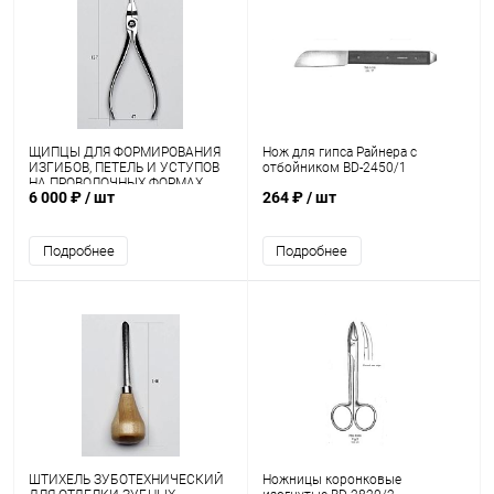
ЩИПЦЫ ДЛЯ ФОРМИРОВАНИЯ
Нож для гипса Райнера с
ИЗГИБОВ, ПЕТЕЛЬ И УСТУПОВ
отбойником BD-2450/1
НА ПРОВОЛОЧНЫХ ФОРМАХ
6 000 ₽
/ шт
264 ₽
/ шт
ОРТОДОНТИЧЕСКИЕ (щипцы
ТВИДА) ЩОрТ-"ММИЗ"
Подробнее
Подробнее
ШТИХЕЛЬ ЗУБОТЕХНИЧЕСКИЙ
Ножницы коронковые