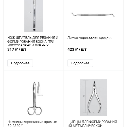
НОЖ-ШПАТЕЛЬ ДЛЯ РЕЗАНИЯ И
Ложка кюретажная средняя
ФОРМИРОВАНИЯ ВОСКА ПРИ
ИЗГОТОВЛЕНИИ ЗУБНЫХ
317 ₽
/ шт
423 ₽
/ шт
ПРОТЕЗОВ с полистирольной
ручкой НШз-"М-МИЗ"
Подробнее
Подробнее
Ножницы коронковые прямые
ЩИПЦЫ ДЛЯ ФОРМИРОВАНИЯ
BD-2820/1
ИЗ МЕТАЛЛИЧЕСКОЙ