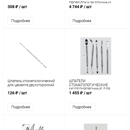
ПРОВОЛОКИ РАЗЛИЧНЫХ
308 ₽
/ шт
4 744 ₽
/ шт
ЭЛЕМЕНТОВ
ОРТОДОНТИЧЕСКИХ
АППАРАТОВ ЩУОрт-"ММИЗ"
Подробнее
Подробнее
Шпатель стоматологический
ШПАТЕЛИ
для цемента двухсторонний
СТОМАТОЛОГИЧЕСКИЕ
МОДЕЛИРОВОЧНЫЕ ДЛЯ
126 ₽
/ шт
1 455 ₽
/ шт
РАБОТЫ С
САМООТВЕРЖДАЮЩИМИ
ПЛАСТМАССАМИ (комплект №
№ 1,2,3,4,5) *
Подробнее
Подробнее