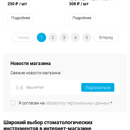
ретенцией L (верх), BD-4221
250 ₽
/ шт
308 ₽
/ шт
верх
Подробнее
Подробнее
Назад
1
2
3
4
5
Вперед
Новости магазина
Свежие новости магазина
Подписаться
Я согласен на
обработку персональных данных.
*
Широкий выбор стоматологических
инструментов в интернет-магазине