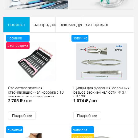
новинка
распродажа
рекомендуем
хит продаж
новинка
новинка
распродажа
Стоматологическая
Щипцы для удаления молочных
стерилизационная коробка с 10
резцов верхней челюсти № 37
держателями, рукоятками,
(Щ-178)
2 705 ₽
/ шт
1 074 ₽
/ шт
инструментами,
автоклавируемыми
Подробнее
Подробнее
новинка
новинка
хит продаж