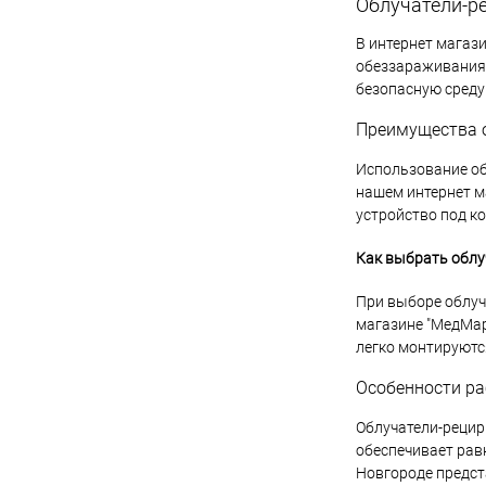
Облучатели-р
В интернет магаз
обеззараживания 
безопасную среду
Преимущества 
Использование об
нашем интернет м
устройство под к
Как выбрать облу
При выборе облуч
магазине "МедМар
легко монтируютс
Особенности ра
Облучатели-рецир
обеспечивает рав
Новгороде предст