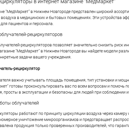
ециркуляторы в интернет магазине "МедМаркет"
ине "МедМаркет" в Нижнем Новгороде представлен широкий ассорт
воздуха в медицинских и бытовых помещениях. Эти устройства эфф
 для пациентов и персонала.
облучателей-рециркуляторов
лучателей-рециркуляторов позволяет значительно снизить риск ин
агазине "МедМаркет" в Нижнем Новгороде вы найдете модели разли
онкретные задачи вашего учреждения.
чатель-рециркулятор
ателя важно учитывать площадь помещения, тип установки и мощн
кет" готовы проконсультировать вас по всем вопросам и помочь 
я, просты в эксплуатации и безопасны для людей при соблюдении и
боты облучателей
куляторы работают по принципу циркуляции воздуха через камеру 
номерное уничтожение микроорганизмов и предотвращает распрост
авлена продукция только проверенных производителей, что гарант