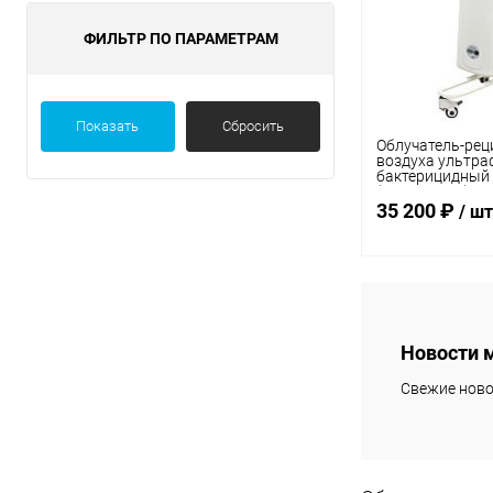
ФИЛЬТР ПО ПАРАМЕТРАМ
Показать
Сбросить
Облучатель-рец
воздуха ультр
бактерицидный
(Дезар-802п)
35 200 ₽
/ шт
В 
Новости 
Купить в 1 кл
Свежие ново
В избранное