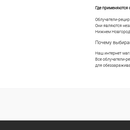
Где применяются 
Облучатели-рецир
Они являются нез
Нижнем Новгороде
Почему выбира
Наш интернет маг
Все облучатели-р
для обеззаражива