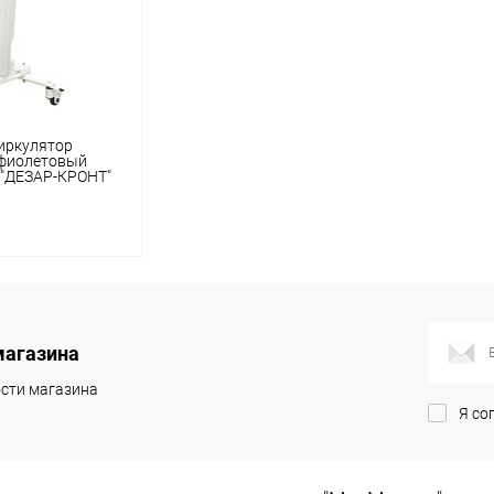
иркулятор
афиолетовый
 "ДЕЗАР-КРОНТ"
корзину
магазина
ик
Сравнение
сти магазина
В наличии
Я со