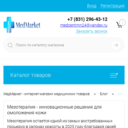
Вход
Регистрация
+7 (831) 296-43-12
0
medcentrnn24@yandex.ru
Заказать звонок
Каталог товаров
•
•
МедМаркет - интернет-магазин медицинских товаров
Блог
Мезот
Мезотерапия - инновационные решения для
омоложения кожи
Мезотерапия остается одной из самых востребованных
процедур в салонах красоты в 2025 году благодаря своей