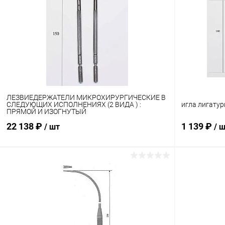
Купить в 1 клик
Сравнение
Купить в 1
В избранное
В наличии
В избранн
ЛЕЗВИЕДЕРЖАТЕЛИ МИКРОХИРУРГИЧЕСКИЕ В
СЛЕДУЮЩИХ ИСПОЛНЕНИЯХ (2 ВИДА ) :
игла лигатур
ПРЯМОЙ И ИЗОГНУТЫЙ
22 138 ₽
1 139 ₽
/ шт
/ 
В корзину
Купить в 1 клик
Сравнение
Купить в 1
В избранное
В наличии
В избранн