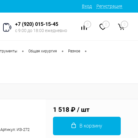
Вход
Регистрация
+7 (920) 015-15-45
0
0
0
с 9:00 до 18:00 ежедневно
•
•
•
струменты
Общая хирургия
Разное
1 518 ₽
/ шт
В корзину
Артикул:
ИЗ-272