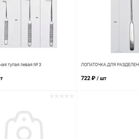
 клик
Сравнение
Купить в 1 клик
ое
В наличии
В избранное
ная тупая левая № 3
ЛОПАТОЧКА ДЛЯ РАЗДЕЛЕН
722 ₽
шт
/ шт
В корзину
В корз
 клик
Сравнение
Купить в 1 клик
ое
В наличии
В избранное