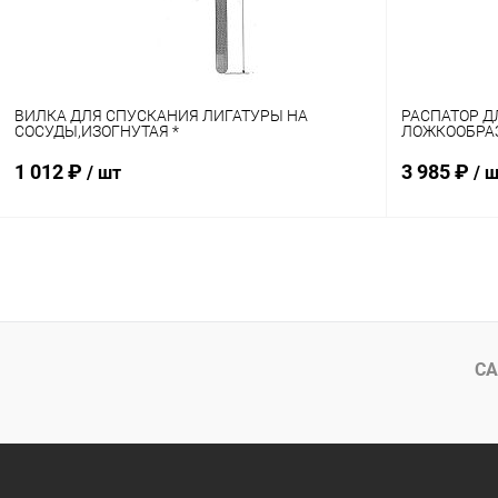
ВИЛКА ДЛЯ СПУСКАНИЯ ЛИГАТУРЫ НА
РАСПАТОР Д
СОСУДЫ,ИЗОГНУТАЯ *
ЛОЖКООБРА
1 012 ₽
3 985 ₽
/ шт
/ 
В корзину
Купить в 1 клик
Сравнение
Купить в 1
В избранное
В наличии
В избранн
СА