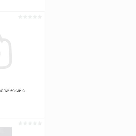
аллический с
ину