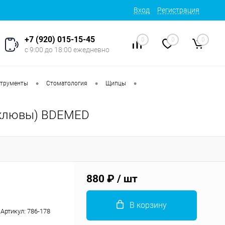
Вход
Регистрация
+7 (920) 015-15-45
0
0
0
с 9:00 до 18:00 ежедневно
•
•
•
струменты
Стоматология
Щипцы
 (клювы) BDEMED
880 ₽
/ шт
В корзину
Артикул:
786-178