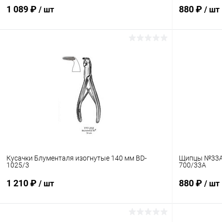
1 089 ₽
880 ₽
/ шт
/ шт
В корзину
Купить в 1 клик
Сравнение
Купить в 1
В избранное
В наличии
В избранн
Кусачки Блументаля изогнутые 140 мм BD-
Щипцы №33А 
1025/3
700/33A
1 210 ₽
880 ₽
/ шт
/ шт