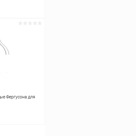
ину
Сравнение
В наличии
ые Фергусона для