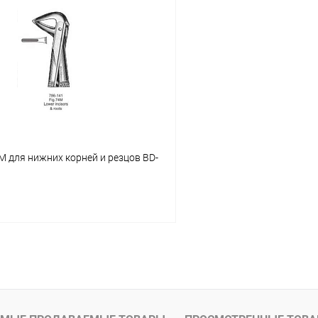
В корзину
В корз
 клик
Сравнение
Купить в 1 клик
ое
В наличии
В избранное
 для нижних корней и резцов BD-
В корзину
 клик
Сравнение
ое
В наличии