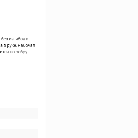
без изгибов и
 в руке. Рабочая
тся по ребру.