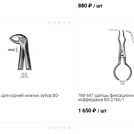
880 ₽
/ шт
В корзину
В корз
 клик
Сравнение
Купить в 1 клик
ое
В наличии
В избранное
для корней нижних зубов BD-
786-597 Щипцы фиксационн
коффердама BD-2760/1
1 650 ₽
/ шт