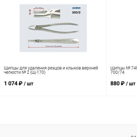
В корзину
Купить в 1 клик
Сравнение
Купить в 1
В избранное
В наличии
В избранн
Щипцы для удаления резцов и клыков верхней
Щипцы № 74M
челюсти № 2 (Щ-170)
700/74
1 074 ₽
880 ₽
/ шт
/ шт
В корзину
Купить в 1 клик
Сравнение
Купить в 1
В избранное
В наличии
В избранн