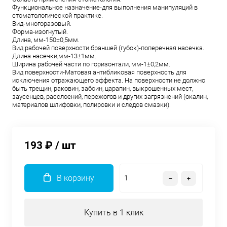
Функциональное назначение-для выполнения манипуляций в
стоматологической практике.
Вид-многоразовый.
Форма-изогнутый.
Длина, мм-150±0,5мм.
Вид рабочей поверхности браншей (губок)-поперечная насечка.
Длина насечки,мм-13±1мм.
Ширина рабочей части по горизонтали, мм-1±0,2мм.
Вид поверхности-Матовая антибликовая поверхность для
исключения отражающего эффекта. На поверхности не должно
быть трещин, раковин, забоин, царапин, выкрошенных мест,
заусенцев, расслоений, пережогов и других загрязнений (окалин,
материалов шлифовки, полировки и следов смазки).
193 ₽
/ шт
В корзину
Купить в 1 клик