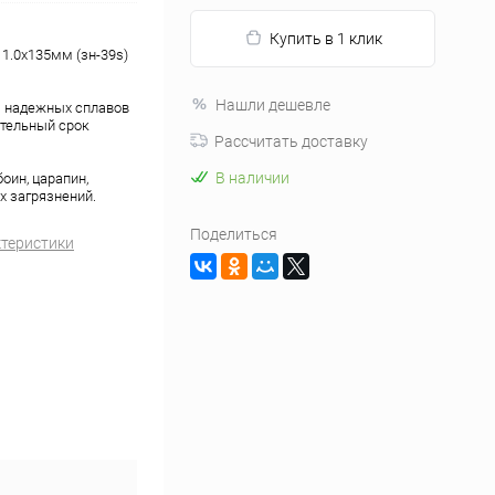
Купить в 1 клик
1.0х135мм (зн-39s)
Нашли дешевле
з надежных сплавов
тельный срок
Рассчитать доставку
В наличии
оин, царапин,
х загрязнений.
Поделиться
ктеристики