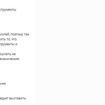
нструменты
солей, поэтому так
ить то, что
струменты и
асыхать на
механические
выми
ледует выставить