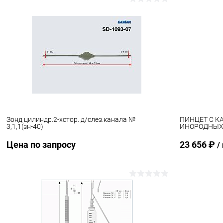
В корзину
Купить в 1 клик
Сравнение
Купить в 1
В избранное
В наличии
В избранн
Зонд цилиндр.2-хстор. д/слез.канала №
ПИНЦЕТ С К
3,1,1(зн-40)
ИНОРОДНЫХ 
Цена по запросу
23 656 ₽
/
Запросить цену
Купить в 1 клик
Сравнение
Купить в 1