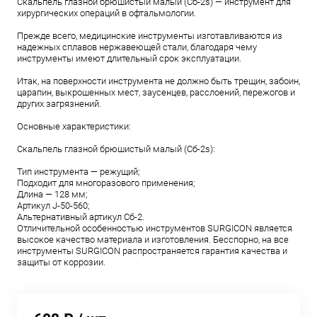
Cкальпель глазной брюшистый малый (Cб-2s) — инструмент для
хирургических операций в офтальмологии.
Прежде всего, медицинские инструменты изготавливаются из
надежных сплавов нержавеющей стали, благодаря чему
инструменты имеют длительный срок эксплуатации.
Итак, на поверхности инструмента не должно быть трещин, забоин,
царапин, выкрошенных мест, заусенцев, расслоений, пережогов и
других загрязнений.
Основные характеристики:
Cкальпель глазной брюшистый малый (Cб-2s):
Тип инструмента — режущий;
Подходит для многоразового применения;
Длина — 128 мм;
Aртикул J-50-560;
Aльтернативный артикул Cб-2.
Отличительной особенностью инструментов SURGICON является
высокое качество материала и изготовления. Бесспорно, на все
инструменты SURGICON распространяется гарантия качества и
защиты от коррозии.