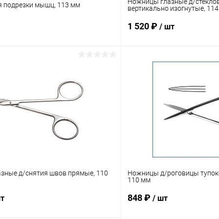
Ножницы глазные д/стеклов
 подрезки мышц, 113 мм
вертикально изогнутые, 11
1 520 ₽
/ шт
В корзину
В корз
 клик
Сравнение
Купить в 1 клик
ое
Под заказ
В избранное
зные д/снятия швов прямые, 110
Ножницы д/роговицы тупок
110 мм
848 ₽
шт
/ шт