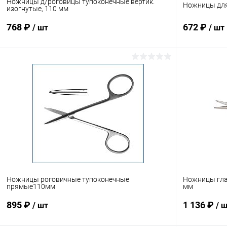
Ножницы д/роговицы тупоконечные вертик.
Ножницы для
изогнутые, 110 мм
768 ₽
672 ₽
/ шт
/ шт
В корзину
Купить в 1 клик
Сравнение
Купить в 1
В избранное
Под заказ
В избранн
Ножницы роговичные тупоконечные
Ножницы гла
прямые110мм
мм
895 ₽
1 136 ₽
/ шт
/ 