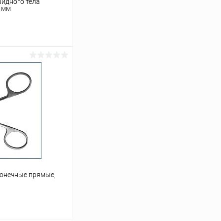
идного тела
4 мм
ину
Сравнение
Под заказ
онечные прямые,