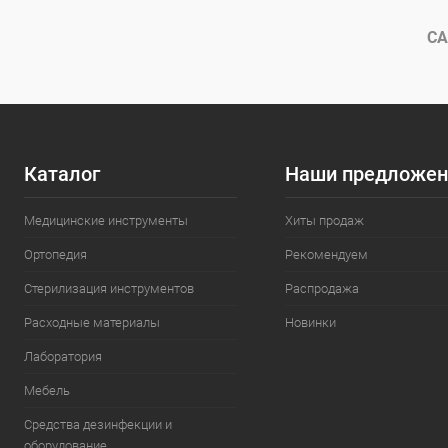
В избранное
Под заказ
В избранн
СА
Каталог
Наши предложен
Медицинские инструменты
Хиты продаж
Ортопедия
Рекомендуем
Стерилизация инструментов
Распродажа
Расходные материалы
Новинки
Лаборатория
Мебель
Средства дезинфекции и
оборудование