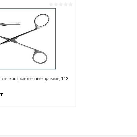
В корзину
В корз
 клик
Сравнение
Купить в 1 клик
ое
Под заказ
В избранное
зные остроконечные прямые, 113
шт
В корзину
 клик
Сравнение