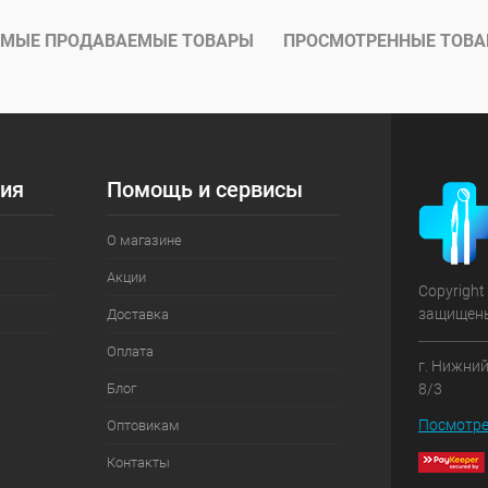
ое
Под заказ
МЫЕ ПРОДАВАЕМЫЕ ТОВАРЫ
ПРОСМОТРЕННЫЕ ТОВ
ия
Помощь и сервисы
О магазине
Акции
Copyright
защищен
Доставка
Оплата
г. Нижний
Блог
8/3
Посмотре
Оптовикам
Контакты