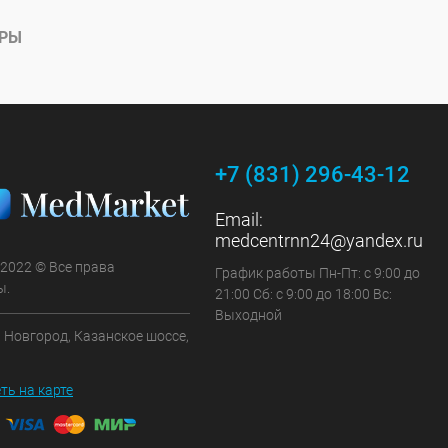
АРЫ
+7 (831) 296-43-12
Email:
medcentrnn24@yandex.ru
 2022 © Все права
График работы Пн-Пт: с 9:00 до
ы.
21:00 Сб: с 9:00 до 18:00 Вс:
Выходной
 Новгород, Казанское шоссе,
ть на карте