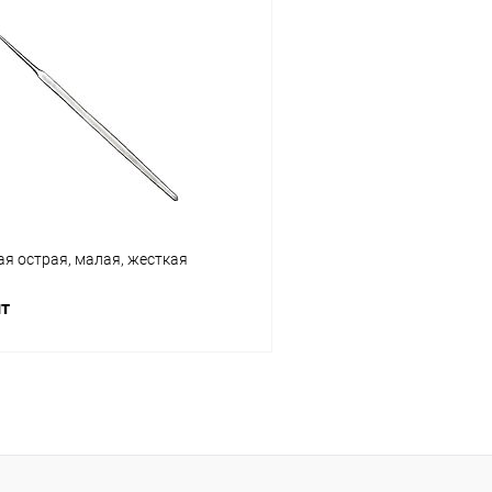
В корзину
В корз
 клик
Сравнение
Купить в 1 клик
ое
В наличии
В избранное
я острая, малая, жесткая
шт
В корзину
 клик
Сравнение