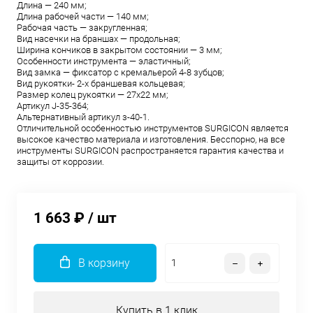
Длина — 240 мм;
Длина рабочей части — 140 мм;
Рабочая часть — закругленная;
Вид насечки на браншах — продольная;
Ширина кончиков в закрытом состоянии — 3 мм;
Особенности инструмента — эластичный;
Вид замка — фиксатор с кремальерой 4-8 зубцов;
Вид рукоятки- 2-х браншевая кольцевая;
Размер колец рукоятки — 27х22 мм;
Aртикул J-35-364;
Aльтернативный артикул з-40-1.
Отличительной особенностью инструментов SURGICON является
высокое качество материала и изготовления. Бесспорно, на все
инструменты SURGICON распространяется гарантия качества и
защиты от коррозии.
1 663 ₽
/ шт
В корзину
Купить в 1 клик