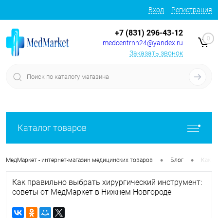
Вход
Регистрация
+7 (831) 296-43-12
0
medcentrnn24@yandex.ru
Заказать звонок
Каталог товаров
•
•
МедМаркет - интернет-магазин медицинских товаров
Блог
Как п
Как правильно выбрать хирургический инструмент:
советы от МедМаркет в Нижнем Новгороде