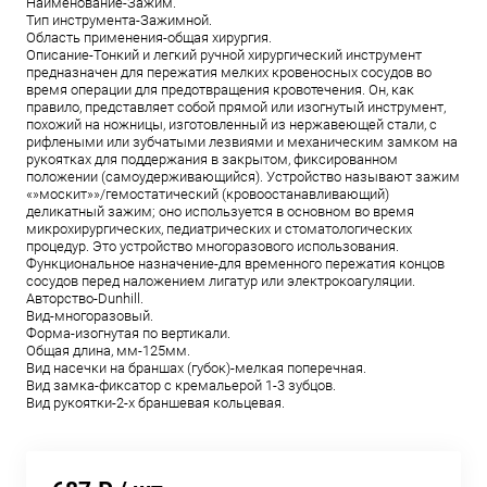
Наименование-Зажим.
Тип инструмента-Зажимной.
Область применения-общая хирургия.
Описание-Тонкий и легкий ручной хирургический инструмент
предназначен для пережатия мелких кровеносных сосудов во
время операции для предотвращения кровотечения. Он, как
правило, представляет собой прямой или изогнутый инструмент,
похожий на ножницы, изготовленный из нержавеющей стали, с
рифлеными или зубчатыми лезвиями и механическим замком на
рукоятках для поддержания в закрытом, фиксированном
положении (самоудерживающийся). Устройство называют зажим
«»москит»»/гемостатический (кровоостанавливающий)
деликатный зажим; оно используется в основном во время
микрохирургических, педиатрических и стоматологических
процедур. Это устройство многоразового использования.
Функциональное назначение-для временного пережатия концов
сосудов перед наложением лигатур или электрокоагуляции.
Aвторство-Dunhill.
Вид-многоразовый.
Форма-изогнутая по вертикали.
Общая длина, мм-125мм.
Вид насечки на браншах (губок)-мелкая поперечная.
Вид замка-фиксатор с кремальерой 1-3 зубцов.
Вид рукоятки-2-х браншевая кольцевая.