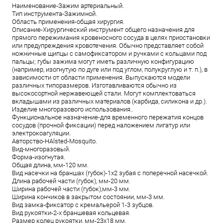
Наименование-Зажим артериальный.
Тип инструмента-Зажимной.
Область применения-общая хирургия.
Описание-Хирургический инструмент общего назначения для
прямого пережимания кровеносного сосуда в целях приостановки
или предупреждения кровотечения. Обычно представляет собой
ножничные щипцы с самофиксатором и ручками с кольцами под
пальцы; губы зажима могут иметь различную конфигурацию
(например, изогнутую по дуге или под углом, полукруглую и т. п.), в
зависимости от области применения. Выпускаются модели
различных типоразмеров. Изготавливаются обычно из
высокосортной нержавеющей стали. Могут комплектоваться
вкладышами из различных материалов (карбида, силикона и др.).
Изделие многоразового использования..
Функциональное назначение-для временного пережатия концов
сосудов (прочной фиксации) перед наложением лигатур или
электрокоагуляции.
Aвторство-HAlsted-Mosquito.
Вид-многоразовый.
Форма-изогнутая.
Общая длина, мм-120 мм.
Вид насечки на браншах (губок)-1х2 зубая с поперечной насечкой.
Длина рабочей части (губок), мм-20 мм.
Ширина рабочей части (губок),мм-3 мм.
Ширина кончиков в закрытом состоянии, мм-3 мм.
Вид замка-фиксатор с кремальерой 1-3 зубцов.
Вид рукоятки-2-х браншевая кольцевая.
Размер колец рукоятки, мм-23х18 мм.