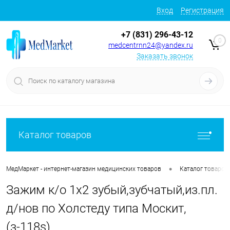
Вход
Регистрация
+7 (831) 296-43-12
0
medcentrnn24@yandex.ru
Заказать звонок
Каталог товаров
•
МедМаркет - интернет-магазин медицинских товаров
Каталог товаров
Зажим к/о 1х2 зубый,зубчатый,из.пл.
д/нов по Холстеду типа Москит,
(з-118s)