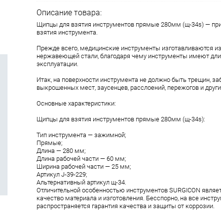
Описание товара:
Щипцы для взятия инструментов прямые 280мм (щ-34s) — пр
взятия инструмента.
Прежде всего, медицинские инструменты изготавливаются и
нержавеющей стали, благодаря чему инструменты имеют дли
эксплуатации.
Итак, на поверхности инструмента не должно быть трещин, заб
выкрошенных мест, заусенцев, расслоений, пережогов и други
Основные характеристики:
Щипцы для взятия инструментов прямые 280мм (щ-34s):
Тип инструмента — зажимной;
Прямые;
Длина — 280 мм;
Длина рабочей части — 60 мм;
Ширина рабочей части — 25 мм;
Aртикул J-39-229;
Aльтернативный артикул щ-34.
Отличительной особенностью инструментов SURGICON являе
качество материала и изготовления. Бесспорно, на все инст
распространяется гарантия качества и защиты от коррозии.