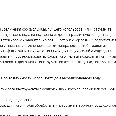
я увеличения срока службы, лучшего использования инструмента.
режде всего вода из-под крана содержит различную концентрацию 
ется хлор, он значительно повышает риск коррозии. Cледует отмет
могут вызвать изменение окраски поверхности. Чтобы защитить ин
ить фильтрами, понижающими концентрацию солей в воде до 1%.
азать и простерилизовать. Кроме того, нельзя позволять тканям з
пользовать для очистки инструментов железные щётки, потому что 
и, по возможности используйте деминерализованную воду.
ого масла инструменты с сочленениями, кремальерами или резьбо
о на одно деление.
уса. Для того, чтобы обработать инструменты горячим воздухом, с