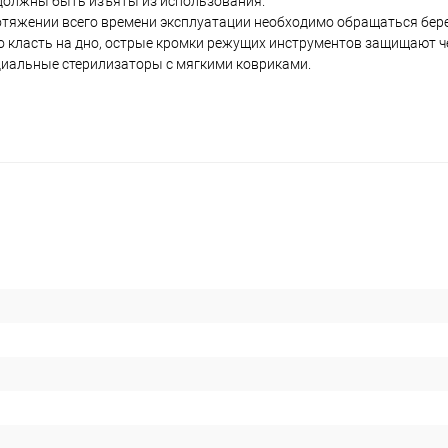
 должны быть изъяты из использования.
ротяжении всего времени эксплуатации необходимо обращаться бер
 класть на дно, острые кромки режущих инструментов защищают че
иальные стерилизаторы с мягкими ковриками.