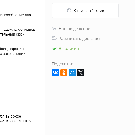
Купить в 1 клик
испособление для
Нашли дешевле
з надежных сплавов
тельный срок
Рассчитать доставку
В наличии
оин, царапин,
х загрязнений.
Поделиться
тся высокое
рументы SURGICON