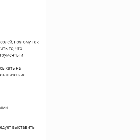
солей, поэтому так
ить то, что
струменты и
асыхать на
механические
выми
ледует выставить