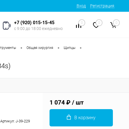
Вход
Регистрация
+7 (920) 015-15-45
0
0
0
с 9:00 до 18:00 ежедневно
•
•
•
струменты
Общая хирургия
Щипцы
4s)
1 074 ₽
/ шт
В корзину
Артикул:
J-39-229