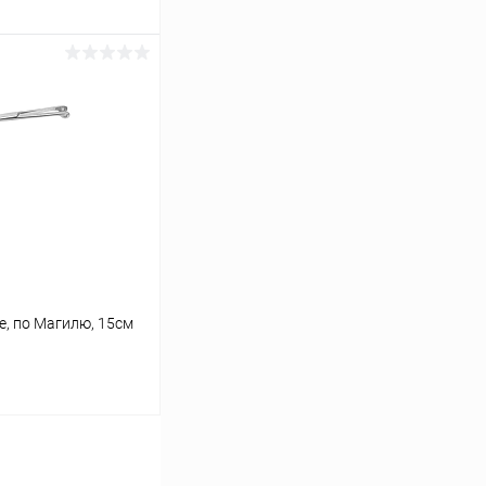
ину
Сравнение
В наличии
е, по Магилю, 15см
ину