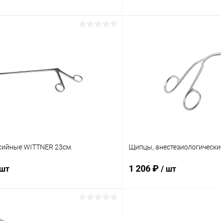
В корзину
В корз
 клик
Сравнение
Купить в 1 клик
ое
В наличии
В избранное
ийные WITTNER 23см.
Щипцы, анестезиологически
1 206 ₽
 шт
/ шт
В корзину
В корз