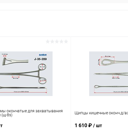
ы окончатые для захватывания
Щипцы кишечные оконч.д/вз
 (щ-8s)
1 610 ₽
шт
/ шт