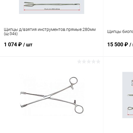
Щипцы д/взятия инструментов.прямые.280мм
Щипцы биопс
(щ-34s)
1 074 ₽
15 500 ₽
/ шт
/
В корзину
Купить в 1 клик
Сравнение
Купить в 1
В избранное
В наличии
В избранн