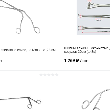
Щипцы-зажимы окончатые 
езиологические, по Магилю ,25 см
сосудов 20см (щ-8s)
1 269 ₽
шт
/ шт
В корзину
В корз
 клик
Сравнение
Купить в 1 клик
ое
В наличии
В избранное