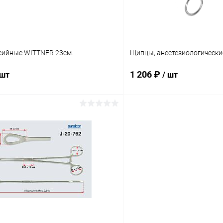
ийные WITTNER 23см.
Щипцы, анестезиологически
1 206 ₽
 шт
/ шт
В корзину
В корз
 клик
Сравнение
Купить в 1 клик
ое
В наличии
В избранное