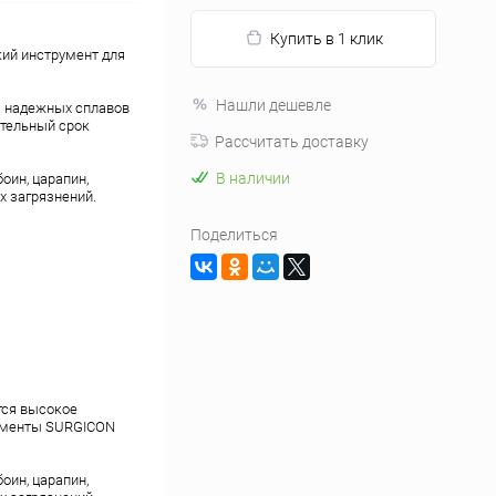
Купить в 1 клик
ий инструмент для
Нашли дешевле
з надежных сплавов
тельный срок
Рассчитать доставку
В наличии
оин, царапин,
х загрязнений.
Поделиться
тся высокое
рументы SURGICON
оин, царапин,