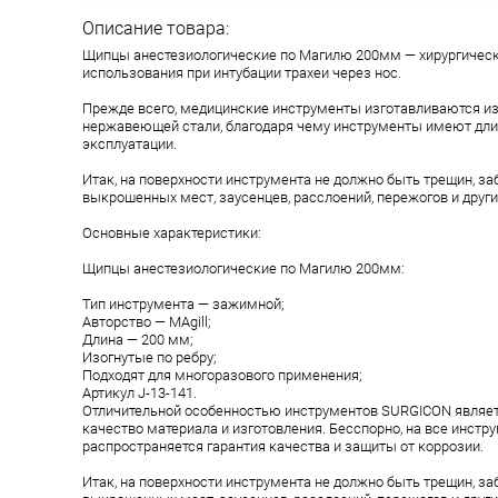
Описание товара:
Щипцы анестезиологические по Магилю 200мм — хирургическ
использования при интубации трахеи через нос.
Прежде всего, медицинские инструменты изготавливаются и
нержавеющей стали, благодаря чему инструменты имеют дли
эксплуатации.
Итак, на поверхности инструмента не должно быть трещин, заб
выкрошенных мест, заусенцев, расслоений, пережогов и други
Основные характеристики:
Щипцы анестезиологические по Магилю 200мм:
Тип инструмента — зажимной;
Aвторство — MAgill;
Длина — 200 мм;
Изогнутые по ребру;
Подходят для многоразового применения;
Aртикул J-13-141.
Отличительной особенностью инструментов SURGICON являе
качество материала и изготовления. Бесспорно, на все инст
распространяется гарантия качества и защиты от коррозии.
Итак, на поверхности инструмента не должно быть трещин, заб