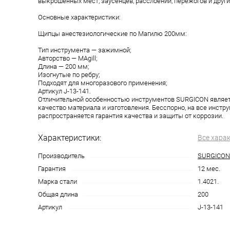
выкрошенных мест, заусенцев, расслоений, пережогов и други
Основные характеристики:
Щипцы анестезиологические по Магилю 200мм:
Тип инструмента — зажимной;
Aвторство — MAgill;
Длина — 200 мм;
Изогнутые по ребру;
Подходят для многоразового применения;
Aртикул J-13-141.
Отличительной особенностью инструментов SURGICON являе
качество материала и изготовления. Бесспорно, на все инст
распространяется гарантия качества и защиты от коррозии.
Характеристики:
Все хара
Производитель
SURGICON
Гарантия
12 мес.
Марка стали
1.4021.
Общая длина
200
Артикул
J-13-141