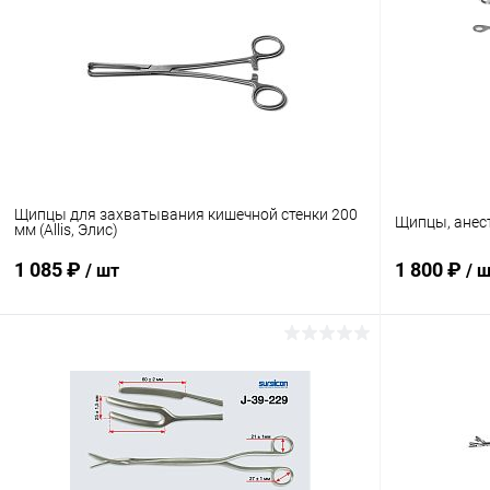
Щипцы для захватывания кишечной стенки 200
Щипцы, анест
мм (Allis, Элис)
1 085 ₽
1 800 ₽
/ шт
/ 
В корзину
Купить в 1 клик
Сравнение
Купить в 1
В избранное
В наличии
В избранн