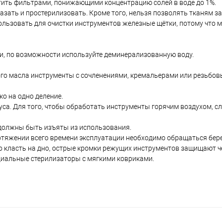
ить фильтрами, понижающими концентрацию солей в воде до 1%.
азать и простерилизовать. Кроме того, нельзя позволять тканям з
пользовать для очистки инструментов железные щётки, потому что 
и, по возможности используйте деминерализованную воду.
ого масла инструменты с сочленениями, кремальерами или резьбо
о на одно деление.
уса. Для того, чтобы обработать инструменты горячим воздухом, с
 должны быть изъяты из использования.
ротяжении всего времени эксплуатации необходимо обращаться бер
 класть на дно, острые кромки режущих инструментов защищают че
иальные стерилизаторы с мягкими ковриками.