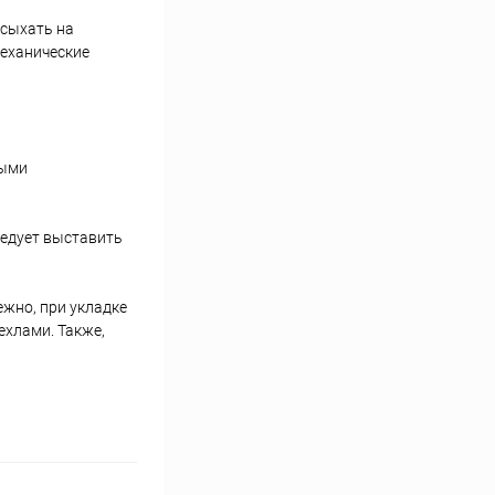
асыхать на
механические
выми
ледует выставить
ежно, при укладке
хлами. Также,