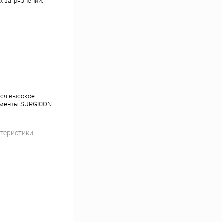
х загрязнений.
тся высокое
рументы SURGICON
ктеристики