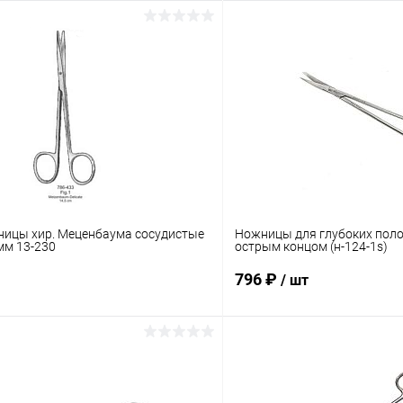
ницы хир. Меценбаума сосудистые
Ножницы для глубоких поло
мм 13-230
острым концом (н-124-1s)
796 ₽
/ шт
В корзину
В корз
 клик
Сравнение
Купить в 1 клик