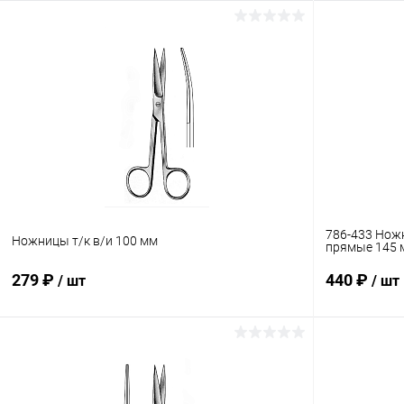
786-433 Нож
Ножницы т/к в/и 100 мм
прямые 145 
279 ₽
440 ₽
/ шт
/ шт
В корзину
Купить в 1 клик
Сравнение
Купить в 1