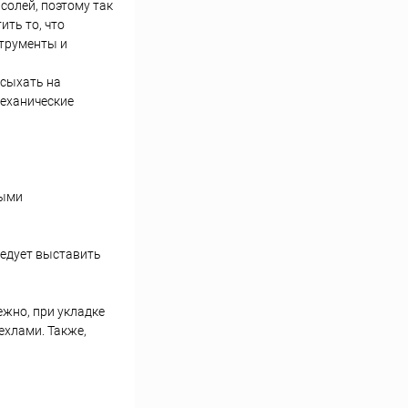
солей, поэтому так
ить то, что
струменты и
асыхать на
механические
выми
ледует выставить
ежно, при укладке
хлами. Также,