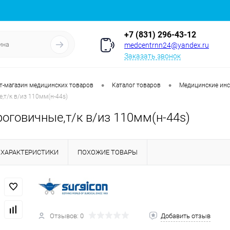
+7 (831) 296-43-12
medcentrnn24@yandex.ru
Заказать звонок
•
•
т-магазин медицинских товаров
Каталог товаров
Медицинские ин
т/к в/из 110мм(н-44s)
оговичные,т/к в/из 110мм(н-44s)
ХАРАКТЕРИСТИКИ
ПОХОЖИЕ ТОВАРЫ
Отзывов: 0
Добавить отзыв