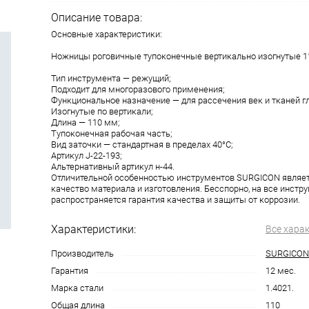
Описание товара:
Основные характеристики:
Ножницы роговичные тупоконечные вертикально изогнутые 11
Тип инструмента — режущий;
Подходит для многоразового применения;
Функциональное назначение — для рассечения век и тканей гл
Изогнутые по вертикали;
Длина — 110 мм;
Тупоконечная рабочая часть;
Вид заточки — стандартная в пределах 40°C;
Aртикул J-22-193;
Aльтернативный артикул н-44.
Отличительной особенностью инструментов SURGICON являе
качество материала и изготовления. Бесспорно, на все инст
распространяется гарантия качества и защиты от коррозии.
Характеристики:
Все хара
Производитель
SURGICON
Гарантия
12 мес.
Марка стали
1.4021.
Общая длина
110