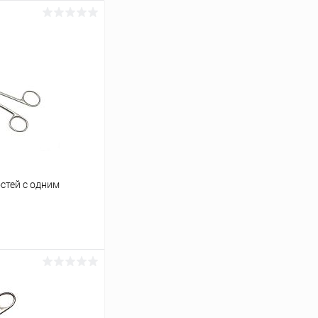
стей с одним
ину
Сравнение