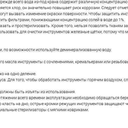
режде всего вода из-под крана содержит различную концентрацию 
ется хлор, он значительно повышает риск коррозии. Cледует отмет
могут вызвать изменение окраски поверхности. Чтобы защитить ин
ить фильтрами, понижающими концентрацию солей в воде до 1%.
азать и простерилизовать. Кроме того, нельзя позволять тканям з
пользовать для очистки инструментов железные щётки, потому что 
и, по возможности используйте деминерализованную воду.
ого масла инструменты с сочленениями, кремальерами или резьбо
о на одно деление.
уса. Для того, чтобы обработать инструменты горячим воздухом, с
 должны быть изъяты из использования.
ротяжении всего времени эксплуатации необходимо обращаться бер
 класть на дно, острые кромки режущих инструментов защищают че
иальные стерилизаторы с мягкими ковриками.