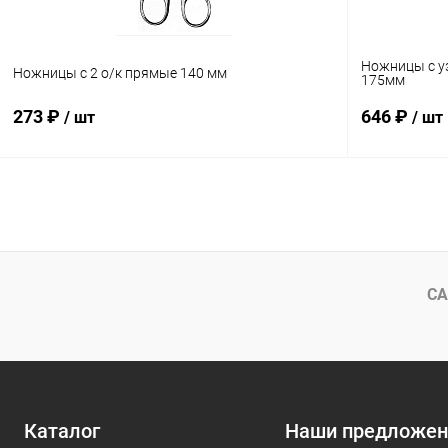
Ножницы с уз
Ножницы с 2 о/к прямые 140 мм
175мм
273 ₽
646 ₽
/ шт
/ шт
В корзину
Купить в 1 клик
Сравнение
Купить в 1
В избранное
В наличии
В избранн
СА
Каталог
Наши предложен