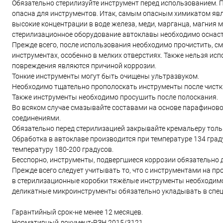
Обязательно стерилизуйте инструмент перед использованием. П
опасна для инструментов. Итак, самым опасным химикатом явля
высокие концентрации в воде железа, меди, марганца, магния 
стерилизационное оборудование автоклавы необходимо оснаст
Прежде всего, после использования необходимо прочистить, см
инструментах, особенно в мелких отверстиях. Также нельзя ис
повреждения являются причиной коррозии.
Тонкие инструменты могут быть очищены ультразвуком.
Необходимо тщательно прополоскать инструменты после чистк
Также инструменты необходимо просушить после полоскания.
Во всяком случае смазывайте составами на основе парафинов
соединениями.
Обязательно перед стерилизацией закрывайте кремальеру тольк
Обработка в автоклаве производится при температуре 134 град
температуру 180-200 градусов.
Бесспорно, инструменты, подвергшиеся коррозии обязательно
Прежде всего следует учитывать то, что с инструментами на п
в стерилизационные коробки тяжёлые инструменты необходимо
деликатные микроинструменты обязательно укладывать в спец
Гарантийный срок-не менее 12 месяцев.
Нормативный документ-РЗН 2015/3121.