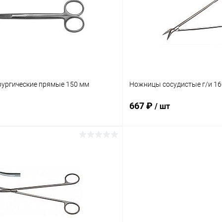
ое
В наличии
В избранное
ургические прямые 150 мм
Ножницы сосудистые г/и 1
667 ₽
/ шт
В корзину
В корз
 клик
Сравнение
Купить в 1 клик
ое
В наличии
В избранное