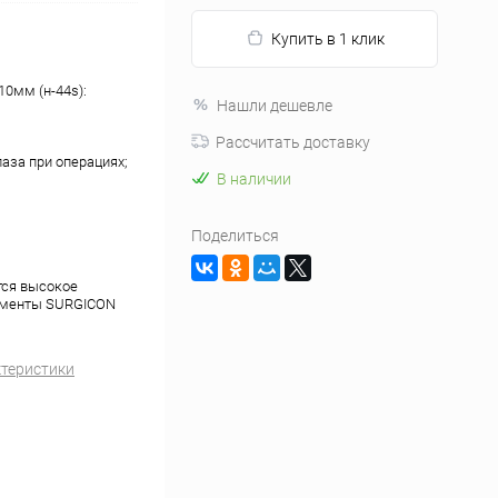
Купить в 1 клик
0мм (н-44s):
Нашли дешевле
Рассчитать доставку
аза при операциях;
В наличии
Поделиться
тся высокое
рументы SURGICON
ктеристики