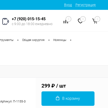
Вход
Регистрация
+7 (920) 015-15-45
0
0
0
с 9:00 до 18:00 ежедневно
•
•
•
струменты
Общая хирургия
Ножницы
299 ₽
/ шт
В корзину
Артикул:
П-1155-3