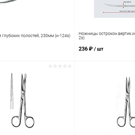
Ножницы острокон.вертик.и
глубоких полостей, 230мм (н-124s)
2s)
236 ₽
/ шт
В корзину
В корз
 клик
Сравнение
Купить в 1 клик
ое
В наличии
В избранное