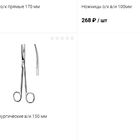
о/к прямые 170 мм.
Ножницы о/к в/и 100мм
268 ₽
/ шт
В корзину
В корз
 клик
Сравнение
Купить в 1 клик
ое
В наличии
В избранное
ургические в/и 150 мм