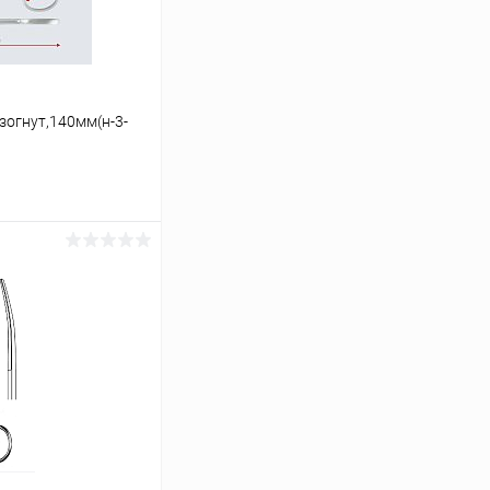
зогнут,140мм(н-3-
ину
Сравнение
В наличии