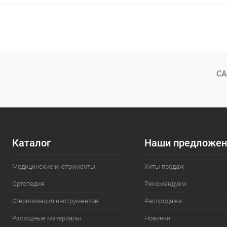
В корзину
Купить в 1 клик
Сравнение
Купить в 1
В избранное
В наличии
В избранн
СА
Каталог
Наши предложен
Медицинские инструменты
Хиты продаж
Ортопедия
Рекомендуем
Стерилизация инструментов
Распродажа
Расходные материалы
Новинки