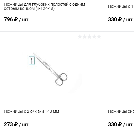
Ножницы для глубоких полостей с одним
Ножницы с 1 
острым концом (н-124-1s)
796 ₽
330 ₽
/ шт
/ шт
В корзину
Купить в 1 клик
Сравнение
Купить в 1
В избранное
В наличии
В избранн
Ножницы с 2 о/к в/и 140 мм
Ножницы хир
273 ₽
330 ₽
/ шт
/ шт