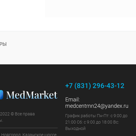
АРЫ
+7 (831) 296-43-12
Email:
medcentrnn24@yandex.ru
 2022 © Все права
График работы Пн-Пт: с 9:00 до
ы.
21:00 Сб: с 9:00 до 18:00 Вс:
Выходной
 Новгород, Казанское шоссе,