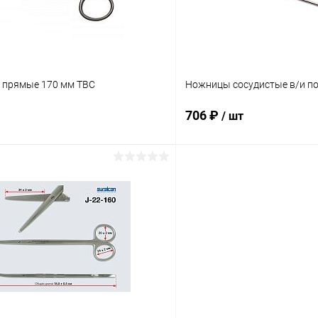
 прямые 170 мм ТВС
Ножницы сосудистые в/и по
706 ₽
/ шт
В корзину
В корз
 клик
Сравнение
Купить в 1 клик
ое
В наличии
В избранное