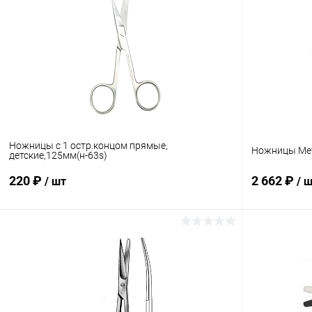
Ножницы с 1 остр.концом прямые,
Ножницы Мет
детские,125мм(н-63s)
220 ₽
2 662 ₽
/ шт
/ 
В корзину
Купить в 1 клик
Сравнение
Купить в 1
В избранное
В наличии
В избранн