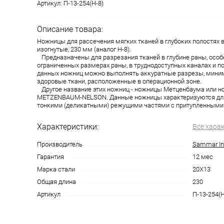
Артикул:
П-13-254(Н-8)
Описание товара:
Ножницы для рассечения мягких тканей в глубоких полостях 
изогнутые, 230 мм (аналог Н-8).
Предназначены для разрезания тканей в глубине раны, особ
ограниченных размерах раны, в труднодоступных каналах и п
данных ножниц можно выполнять аккуратные разрезы, мини
здоровые ткани, расположенные в операционной зоне.
Другое название этих ножниц - ножницы Метценбаума или 
METZENBAUM-NELSON. Данные ножницы характеризуются дл
тонкими (деликатными) режущими частями с притупленными
Характеристики:
Все хара
Производитель
Sammar Int
Гарантия
12 мес
Марка стали
20Х13
Общая длина
230
Артикул
П-13-254(Н