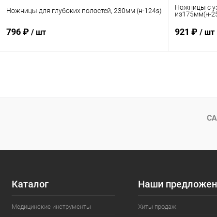
Ножницы с уз
Ножницы для глубоких полостей, 230мм (н-124s)
из175мм(н-2
796 ₽
921 ₽
/ шт
/ шт
В корзину
Купить в 1 клик
Сравнение
Купить в 1
В избранное
В наличии
В избранн
СА
Каталог
Наши предложен
Медицинские инструменты
Хиты продаж