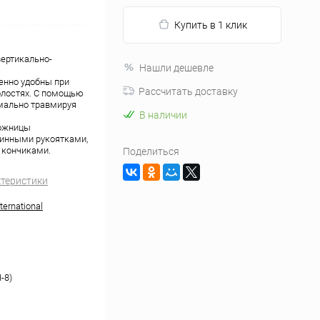
Купить в 1 клик
вертикально-
Нашли дешевле
енно удобны при
Рассчитать доставку
олостях. С помощью
мально травмируя
В наличии
ножницы
инными рукоятками,
 кончиками.
Поделиться
ктеристики
ernational
-8)