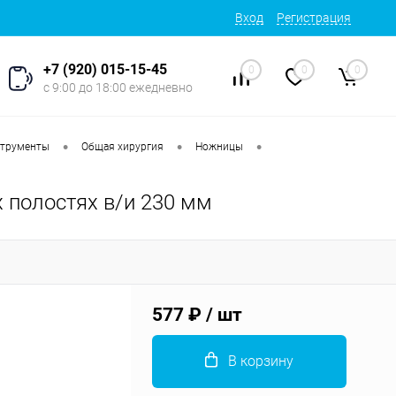
Вход
Регистрация
+7 (920) 015-15-45
0
0
0
с 9:00 до 18:00 ежедневно
•
•
•
струменты
Общая хирургия
Ножницы
 полостях в/и 230 мм
577 ₽
/ шт
В корзину