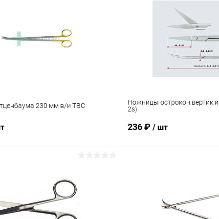
Ножницы острокон.вертик.и
ценбаума 230 мм в/и ТВС
2s)
236 ₽
шт
/ шт
В корзину
В корз
 клик
Сравнение
Купить в 1 клик
ое
В наличии
В избранное