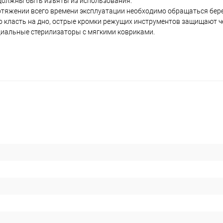
 должны быть изъяты из использования.
ротяжении всего времени эксплуатации необходимо обращаться бер
 класть на дно, острые кромки режущих инструментов защищают че
иальные стерилизаторы с мягкими ковриками.