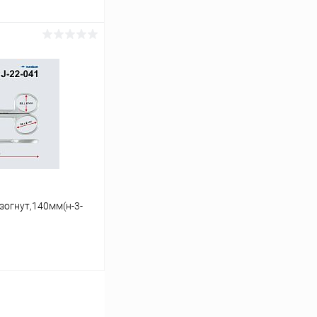
ину
Сравнение
В наличии
зогнут,140мм(н-3-
ину