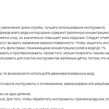
я увеличения срока службы, лучшего использования инструмента.
режде всего вода из-под крана содержит различную концентрацию 
ется хлор, он значительно повышает риск коррозии. Cледует отмет
могут вызвать изменение окраски поверхности. Чтобы защитить ин
ить фильтрами, понижающими концентрацию солей в воде до 1%.
азать и простерилизовать. Кроме того, нельзя позволять тканям з
пользовать для очистки инструментов железные щётки, потому что 
и, по возможности используйте деминерализованную воду.
ого масла инструменты с сочленениями, кремальерами или резьбо
о на одно деление.
уса. Для того, чтобы обработать инструменты горячим воздухом, с