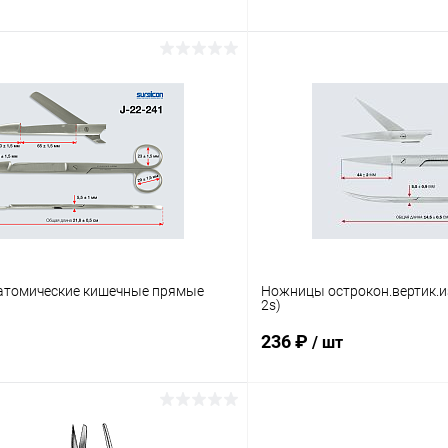
В корзину
В корз
 клик
Сравнение
Купить в 1 клик
ое
В наличии
В избранное
томические кишечные прямые
Ножницы острокон.вертик.и
2s)
236 ₽
/ шт
В корзину
В корз