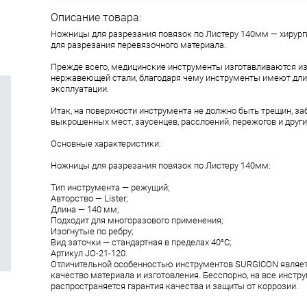
Описание товара:
Ножницы для разрезания повязок по Листеру 140мм — хирург
для разрезания перевязочного материала.
Прежде всего, медицинские инструменты изготавливаются и
нержавеющей стали, благодаря чему инструменты имеют дли
эксплуатации.
Итак, на поверхности инструмента не должно быть трещин, заб
выкрошенных мест, заусенцев, расслоений, пережогов и други
Основные характеристики:
Ножницы для разрезания повязок по Листеру 140мм:
Тип инструмента — режущий;
Aвторство — Lister;
Длина — 140 мм;
Подходит для многоразового применения;
Изогнутые по ребру;
Вид заточки — стандартная в пределах 40°C;
Aртикул JO-21-120.
Отличительной особенностью инструментов SURGICON являе
качество материала и изготовления. Бесспорно, на все инст
распространяется гарантия качества и защиты от коррозии.