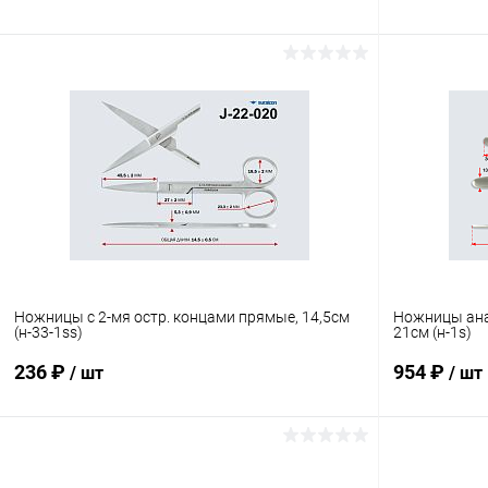
В корзину
Купить в 1 клик
Сравнение
Купить в 1
В избранное
В наличии
В избранн
Ножницы с 2-мя остр. концами прямые, 14,5см
Ножницы ана
(н-33-1ss)
21см (н-1s)
236 ₽
954 ₽
/ шт
/ шт
В корзину