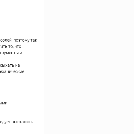
солей, поэтому так
ить то, что
струменты и
асыхать на
механические
выми
ледует выставить