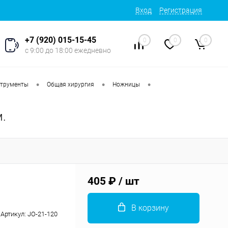
Вход
Регистрация
+7 (920) 015-15-45
0
0
0
с 9:00 до 18:00 ежедневно
•
•
•
струменты
Общая хирургия
Ножницы
.
405 ₽
/ шт
В корзину
Артикул:
JO-21-120