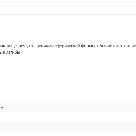
анчивающегося утолщениями сферической формы, обычно изготовляе
ые изгибы.
ГО