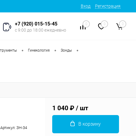
Вход
Регистрация
+7 (920) 015-15-45
0
0
0
с 9:00 до 18:00 ежедневно
•
•
•
струменты
Гинекология
Зонды
1 040 ₽
/ шт
В корзину
Артикул:
ЗН-34