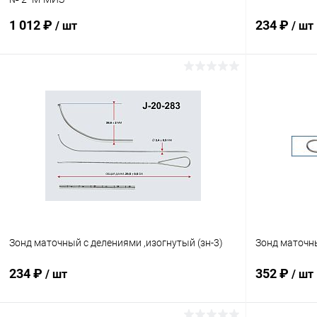
1 012 ₽
234 ₽
/ шт
/ шт
В корзину
Купить в 1 клик
Сравнение
Купить в 1
В избранное
В наличии
В избранн
Зонд маточный с делениями ,изогнутый (зн-3)
Зонд маточны
234 ₽
352 ₽
/ шт
/ шт