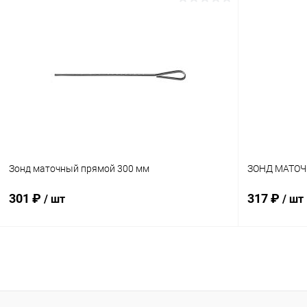
В корзину
Купить в 1 клик
Сравнение
Купить в 1
В избранное
В наличии
В избранн
Зонд маточный прямой 300 мм
ЗОНД МАТОЧ
301 ₽
317 ₽
/ шт
/ шт
В корзину
Купить в 1 клик
Сравнение
Купить в 1