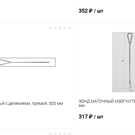
352 ₽
/ шт
В корзину
В корз
 клик
Сравнение
Купить в 1 клик
ое
В наличии
В избранное
ЗОНД МАТОЧНЫЙ ИЗОГНУТЫ
й с делениями, прямой, 300 мм
мм
317 ₽
/ шт