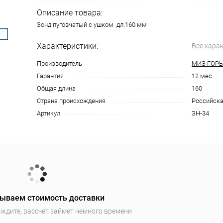
Описание товара:
Зонд пуговчатый с ушком дл.160 мм
Характеристики:
Все хара
Производитель
МИЗ ГОР
Гарантия
12 мес
Общая длина
160
Страна происхождения
Российска
Артикул
ЗН-34
ываем стоимость доставки
ждите, рассчет займет немного времени