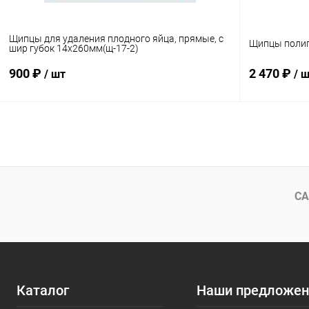
Щипцы для удаления плодного яйца, прямые, с
Щипцы полип
шир губок 14х260мм(щ-17-2)
900 ₽
2 470 ₽
/ шт
/ 
В корзину
Купить в 1 клик
Сравнение
Купить в 1
В избранное
В наличии
В избранн
СА
Каталог
Наши предложен