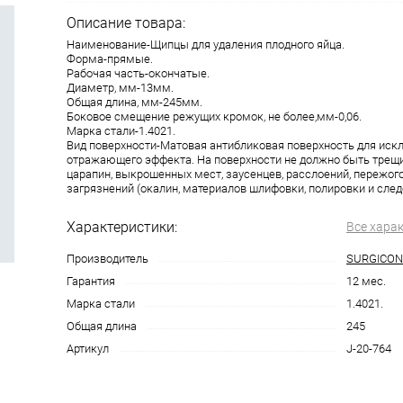
Описание товара:
Наименование-Щипцы для удаления плодного яйца.
Форма-прямые.
Рабочая часть-окончатые.
Диаметр, мм-13мм.
Общая длина, мм-245мм.
Боковое смещение режущих кромок, не более,мм-0,06.
Марка стали-1.4021.
Вид поверхности-Матовая антибликовая поверхность для ис
отражающего эффекта. На поверхности не должно быть трещин
царапин, выкрошенных мест, заусенцев, расслоений, пережого
загрязнений (окалин, материалов шлифовки, полировки и след
Характеристики:
Все хара
Производитель
SURGICON
Гарантия
12 мес.
Марка стали
1.4021.
Общая длина
245
Артикул
J-20-764