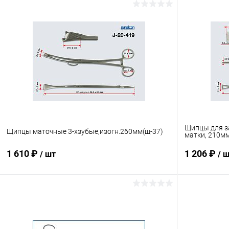
Щипцы для з
Щипцы маточные 3-хзубые,изогн.260мм(щ-37)
матки, 210м
1 610 ₽
1 206 ₽
/ шт
/ 
В корзину
Купить в 1 клик
Сравнение
Купить в 1