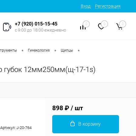
Вход
Регистрация
+7 (920) 015-15-45
0
0
0
с 9:00 до 18:00 ежедневно
•
•
•
струменты
Гинекология
Щипцы
р губок 12мм250мм(щ-17-1s)
898 ₽
/ шт
В корзину
Артикул:
J-20-764