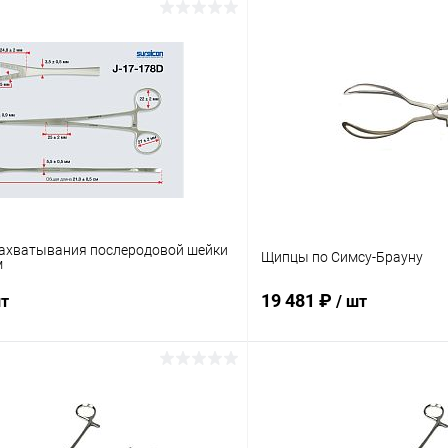
ахватывания послеродовой шейки
Щипцы по Симсу-Брауну
м
19 481 ₽
шт
/ шт
В корзину
В корз
 клик
Сравнение
Купить в 1 клик