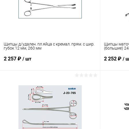
В избранное
В наличии
В избранн
Щипцы д/удален. пл.яйца с кремал. прям. с шир.
Щипцы маточ
губок 12 мм, 260 мм
(большие) 2
2 257 ₽
2 252 ₽
/ шт
/ 
В корзину
Купить в 1 клик
Сравнение
Купить в 1
В избранное
Под заказ
В избранн