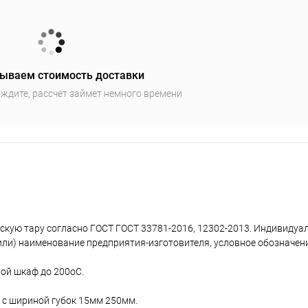
ываем стоимость доставки
ждите, рассчет займет немного времени
скую тару согласно ГОCТ ГОCТ 33781-2016, 12302-2013. Индивидуа
и) наименование предприятия-изготовителя, условное обозначение
ой шкаф до 200оC.
 с шириной губок 15мм 250мм.