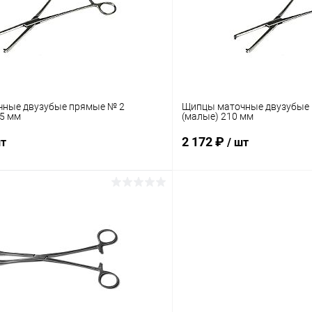
ое
В наличии
В избранное
ные двузубые прямые № 2
Щипцы маточные двузубые
45 мм
(малые) 210 мм
2 172 ₽
шт
/ шт
В корзину
В корз
 клик
Сравнение
Купить в 1 клик
ое
В наличии
В избранное