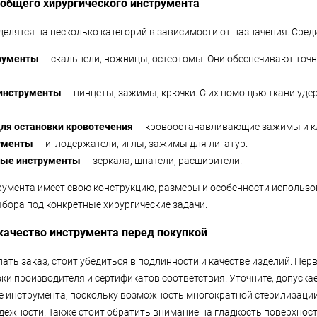
общего хирургического инструмента
делятся на несколько категорий в зависимости от назначения. Сред
рументы
— скальпели, ножницы, остеотомы. Они обеспечивают точ
инструменты
— пинцеты, зажимы, крючки. С их помощью ткани уд
ля остановки кровотечения
— кровоостанавливающие зажимы и к
ументы
— иглодержатели, иглы, зажимы для лигатур.
ные инструменты
— зеркала, шпатели, расширители.
умента имеет свою конструкцию, размеры и особенности использов
бора под конкретные хирургические задачи.
качество инструмента перед покупкой
лать заказ, стоит убедиться в подлинности и качестве изделий. Пе
ки производителя и сертификатов соответствия. Уточните, допускае
 инструмента, поскольку возможность многократной стерилизаци
адёжности. Также стоит обратить внимание на гладкость поверхнос