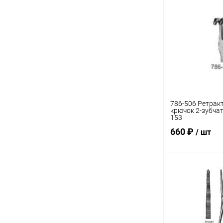
786-506 Ретрак
крючок 2-зубча
153
660 ₽
/ шт
В 
Купить в 1 кл
В избранное