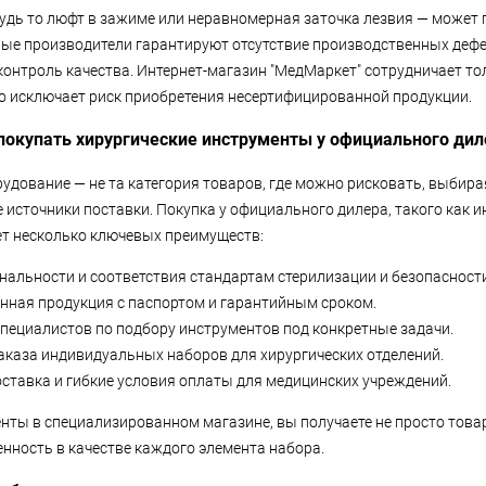
удь то люфт в зажиме или неравномерная заточка лезвия — может 
ые производители гарантируют отсутствие производственных дефе
онтроль качества. Интернет-магазин "МедМаркет" сотрудничает т
о исключает риск приобретения несертифицированной продукции.
покупать хирургические инструменты у официального дил
удование — не та категория товаров, где можно рисковать, выбир
 источники поставки. Покупка у официального дилера, такого как и
ет несколько ключевых преимуществ:
нальности и соответствия стандартам стерилизации и безопасности
ная продукция с паспортом и гарантийным сроком.
пециалистов по подбору инструментов под конкретные задачи.
каза индивидуальных наборов для хирургических отделений.
ставка и гибкие условия оплаты для медицинских учреждений.
нты в специализированном магазине, вы получаете не просто това
енность в качестве каждого элемента набора.