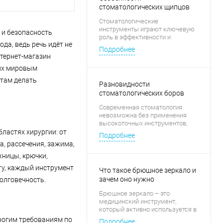
стоматологических щипцов
Стоматологические
инструменты играют ключевую
 и безопасность
роль в эффективности и
да, ведь речь идёт не
безопасности лечения, и среди
Подробнее
них особое место занимают
нтернет-магазин
щипцы.
щих мировым
стам делать
Разновидности
стоматологических боров
Современная стоматология
невозможна без применения
высокоточных инструментов,
среди которых особое место
ластях хирургии: от
Подробнее
занимают боры.
а, рассечения, зажима,
жницы, крючки,
ту, каждый инструмент
Что такое брюшное зеркало и
зачем оно нужно
олговечность.
Брюшное зеркало – это
медицинский инструмент,
который активно используется в
хирургии и диагностике для
рогим требованиям по
Подробнее