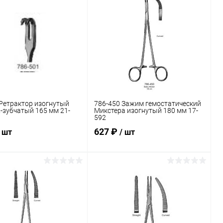
Ретрактор изогнутый
786-450 Зажим гемостатический
-зубчатый 165 мм 21-
Микстера изогнутый 180 мм 17-
592
627 ₽
/ шт
/ шт
В корзину
В корзину
ь в 1 клик
Сравнение
Купить в 1 клик
Сравнение
ранное
В наличии
В избранное
В наличии