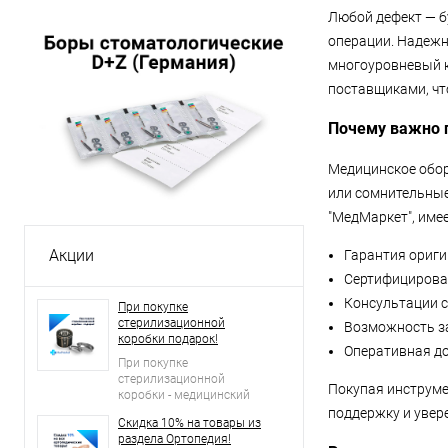
Любой дефект — б
операции. Надежн
многоуровневый к
поставщиками, чт
Почему важно 
Медицинское обор
или сомнительные
"МедМаркет", име
Акции
Гарантия ориги
Сертифицирован
Консультации с
При покупке
стерилизационной
Возможность за
коробки подарок!
Оперативная до
При покупке
стерилизационной
Покупая инструме
коробки - медицинский
лоток в подарок!
поддержку и увер
Скидка 10% на товары из
раздела Ортопедия!