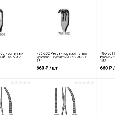
тор изогнутый
786-502 Ретрактор изогнутый
786-501 
тый 165 мм 21-
крючок 3-зубчатый 165 мм 21-
крючок 2
154
152
660 ₽
660 ₽
/ шт
корзину
В корзину
ик
Сравнение
Купить в 1 клик
Сравнение
Купит
В наличии
В избранное
В наличии
В изб