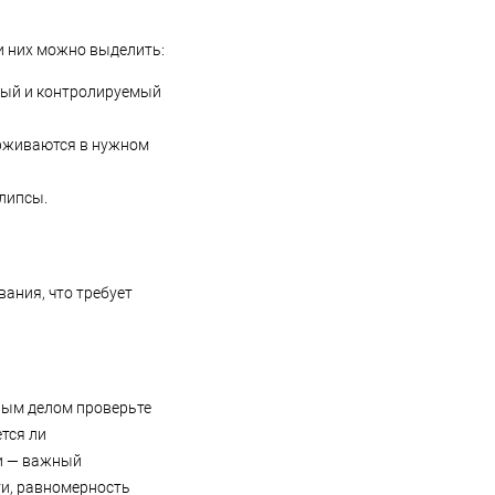
и них можно выделить:
ный и контролируемый
ерживаются в нужном
липсы.
ания, что требует
рвым делом проверьте
тся ли
и — важный
ти, равномерность