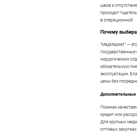
швов и отсутстви
проходит тщатель
в операционной.
Почему выбира
"МедМаркет" — эт
государственные 
хирургических от
обязательную пне
эксплуатации. Бл
цены без посредни
Дополнительные 
Помимо качествен
кредит или рассро
Для крупных меди
оптовых закупках