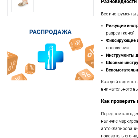
Разновидности 
Все инструменты 
Режущие инст
разрез тканей.
Фиксирующие 
положении.
Инструменты д
Шовные инстр
Вспомогатель
Каждый вид инстр
внимательного вы
Как проверить 
Перед тем как сде
наличие маркиров
автоклавирование
показатель его н