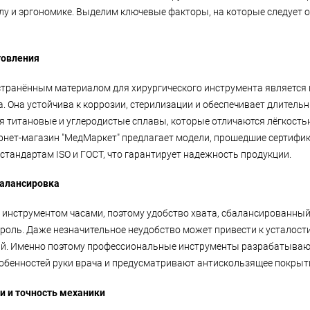
алу и эргономике. Выделим ключевые факторы, на которые следует 
товления
транённым материалом для хирургического инструмента является
. Она устойчива к коррозии, стерилизации и обеспечивает длитель
я титановые и углеродистые сплавы, которые отличаются лёгкость
рнет-магазин "МедМаркет" предлагает модели, прошедшие сертифи
стандартам ISO и ГОСТ, что гарантирует надежность продукции.
балансировка
с инструментом часами, поэтому удобство хвата, сбалансированный
роль. Даже незначительное неудобство может привести к усталост
й. Именно поэтому профессиональные инструменты разрабатывают
обенностей руки врача и предусматривают антискользящее покрыт
ки и точность механики