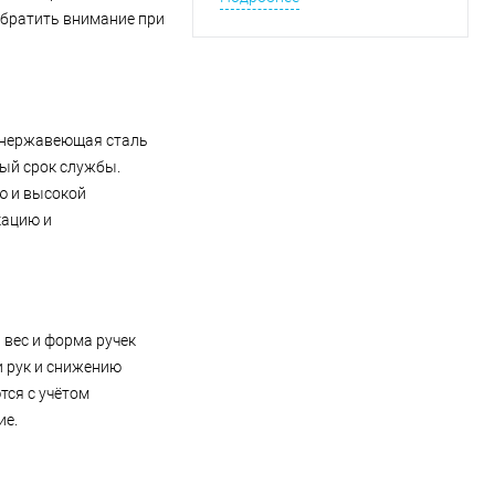
исследования органов брюшной
обратить внимание при
полости.
 нержавеющая сталь
ный срок службы.
ю и высокой
кацию и
 вес и форма ручек
и рук и снижению
ся с учётом
ие.