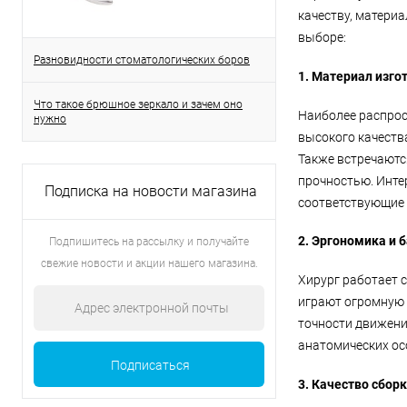
качеству, матери
выборе:
Разновидности стоматологических боров
1. Материал изго
Что такое брюшное зеркало и зачем оно
Наиболее распрос
нужно
высокого качества
Также встречаютс
прочностью. Инте
Подписка на новости магазина
соответствующие 
2. Эргономика и 
Подпишитесь на рассылку и получайте
свежие новости и акции нашего магазина.
Хирург работает 
играют огромную 
точности движени
анатомических ос
3. Качество сбор