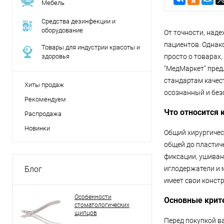
Мебель
Средства дезинфекции и
оборудование
От точности, над
пациентов. Однако
Товары для индустрии красоты и
здоровья
просто о товарах
"МедМаркет" пред
стандартам качес
Хиты продаж
осознанный и без
Рекомендуем
Что относится
Распродажа
Новинки
Общий хирургичес
общей до пластиче
фиксации, ушиван
Блог
иглодержатели и 
имеет свои конст
Особенности
Основные крит
стоматологических
щипцов
Перед покупкой в