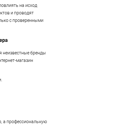
повлиять на исход
ктов и проводят
олько с проверенными
ера
ая неизвестные бренды
нтернет-магазин
.
р, а профессиональную