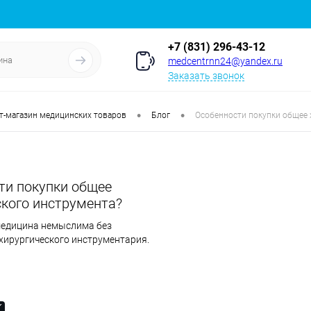
+7 (831) 296-43-12
medcentrnn24@yandex.ru
Заказать звонок
•
•
т-магазин медицинских товаров
Блог
Особенности покупки общее 
ти покупки общее
ского инструмента?
едицина немыслима без
хирургического инструментария.