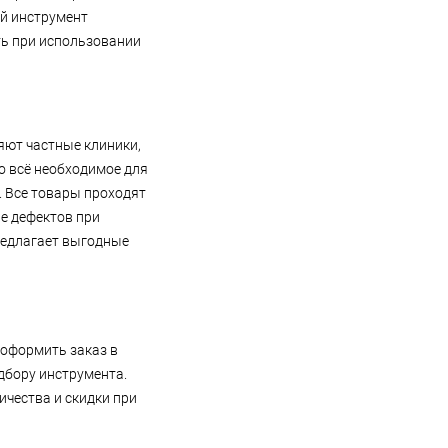
ый инструмент
ть при использовании
яют частные клиники,
о всё необходимое для
. Все товары проходят
е дефектов при
редлагает выгодные
оформить заказ в
одбору инструмента.
чества и скидки при