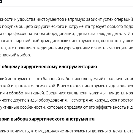
ежности и удобства инструментов напрямую зависит успех операций
 покупка общего хирургического инструмента требует особого подхо
, а о профессиональном оборудовании, где важна каждая деталь. И
лагает широкий выбор медицинских инструментов, соответствую
тва, что позволяет медицинским учреждениям и частным специали
опасный выбор.
 к общему хирургическому инструментарию
кий инструмент — это базовый набор, используемый в различных об
ской и травматологической. В него входят инструменты для разрез
ия и обработки тканей. Среди них: скальпели, зажимы, пинцеты, но
многие другие виды оборудования. Несмотря на кажущуюся просто
руктивные особенности, которые определяют его эффективность и д
ерии выбора хирургического инструмента
ажно понимать, что медицинские инструменты должны отвечать ст