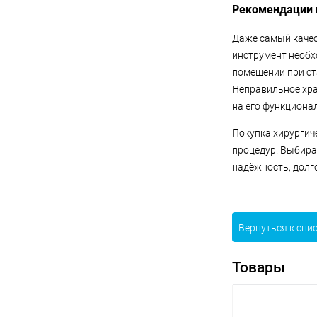
Рекомендации п
Даже самый качес
инструмент необх
помещении при ст
Неправильное хра
на его функциона
Покупка хирургич
процедур. Выбира
надёжность, долго
Вернуться к спи
Товары