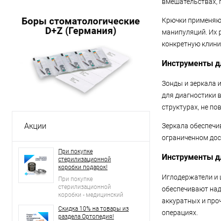
вмешательствах, 
Крючки применяют
манипуляций. Их 
конкретную клини
Инструменты дл
Зонды и зеркала 
для диагностики 
структурах, не п
Акции
Зеркала обеспечи
ограниченном дос
При покупке
Инструменты д
стерилизационной
коробки подарок!
Иглодержатели и
При покупке
стерилизационной
обеспечивают над
коробки - медицинский
аккуратных и про
лоток в подарок!
Скидка 10% на товары из
операциях.
раздела Ортопедия!