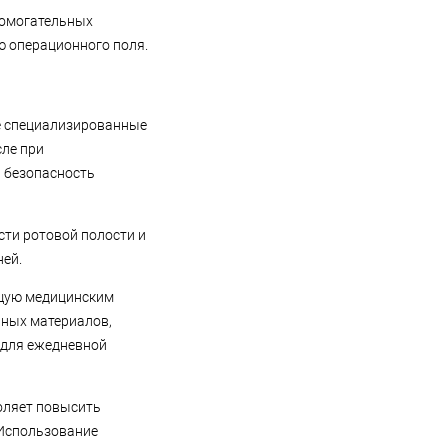
помогательных
 операционного поля.
е специализированные
сле при
и безопасность
сти ротовой полости и
ней.
ющую медицинским
нных материалов,
 для ежедневной
оляет повысить
 Использование