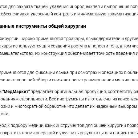
ся для захвата тканей, удаления инородных тел и выполнения вс
 обеспечивают уверенный контроль и минимальную травматизацию
анные инструменты общей хирургии
 хирургии широко применяются троакары, языкодержатели и други
кары используются для создания доступа в полости тела, в том чи
мешательствах. Их конструкция обеспечивает точность введения 
рименяются для фиксации языка при осмотрах и операциях в обла
печивают хороший обзор и снижают риск травмирования мягких тка
н "МедМаркет"
предлагает оригинальная продукция, соответству
бованиям стерильности. Все инструменты изготовлены из качестве
розии и многократной обработке, что делает их надежным выбором
тики.
од к подбору медицинских инструментов для общей хирургии позв
, сократить время операций и улучшить результаты для пациентов.