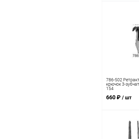
В 
Купить в 1 кл
В избранное
786-502 Ретрак
крючок 3-зубча
154
660 ₽
/ шт
В 