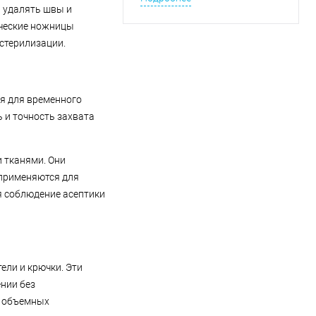
исследования органов брюшной
, удалять швы и
полости.
ические ножницы
стерилизации.
я для временного
 и точность захвата
 тканями. Они
применяются для
я соблюдение асептики
ели и крючки. Эти
нии без
и объемных