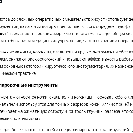
мотра до сложных оперативных вмешательств хирург использует де
рументов, каждый из которых выполняет строго определенную фу
кет"
предлагает широкий ассортимент инструментов для общей хир
 требованиям медицинских учреждений, частных клиник и операц
анные зажимы, ножницы, скальпели и другие инструменты обеспе
ем, снижают риск осложнений и повышают эффективность работы 
м основные категории хирургического инструментария, их назначен
нической практике.
паровочные инструменты
ментам относятся ножи, скальпели и ножницы — основа любого хи
кальпели используются для точных разрезов кожи, мягких тканей и
печивает максимальную остроту и контроль глубины разреза, что 
чески сложных зонах.
 для более плотных тканей и специализированных манипуляций, г