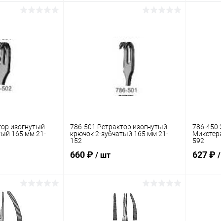
корзину
В корзину
ик
Сравнение
Купить в 1 клик
Сравнение
Купит
В наличии
В избранное
В наличии
В изб
тор изогнутый
786-501 Ретрактор изогнутый
786-450
тый 165 мм 21-
крючок 2-зубчатый 165 мм 21-
Микстера
152
592
660 ₽
627 ₽
/ шт
корзину
В корзину