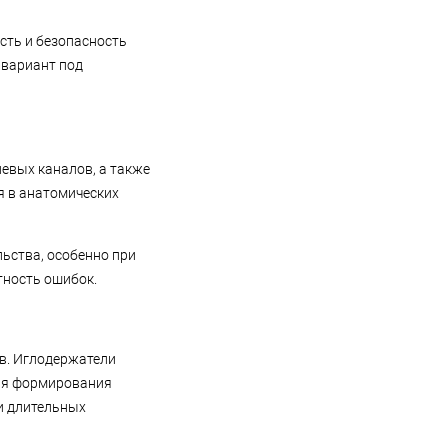
сть и безопасность
 вариант под
евых каналов, а также
я в анатомических
ьства, особенно при
тность ошибок.
в. Иглодержатели
для формирования
и длительных