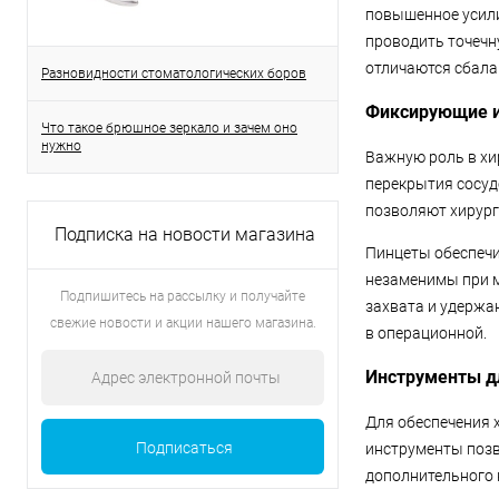
повышенное усили
проводить точечн
отличаются сбала
Разновидности стоматологических боров
Фиксирующие 
Что такое брюшное зеркало и зачем оно
нужно
Важную роль в хи
перекрытия сосуд
позволяют хирург
Подписка на новости магазина
Пинцеты обеспечи
незаменимы при м
Подпишитесь на рассылку и получайте
захвата и удержа
свежие новости и акции нашего магазина.
в операционной.
Инструменты д
Для обеспечения 
инструменты позв
дополнительного 