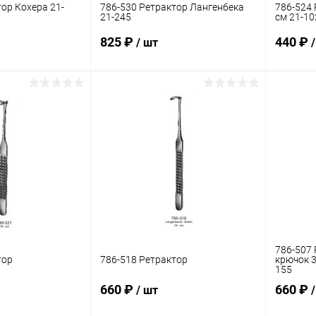
ор Кохера 21-
786-530 Ретрактор Лангенбека
786-524
21-245
см 21-10
825 ₽
440 ₽
/ шт
корзину
В корзину
ик
Сравнение
Купить в 1 клик
Сравнение
Купит
В наличии
В избранное
В наличии
В изб
786-507 
тор
786-518 Ретрактор
крючок 3
155
660 ₽
660 ₽
/ шт