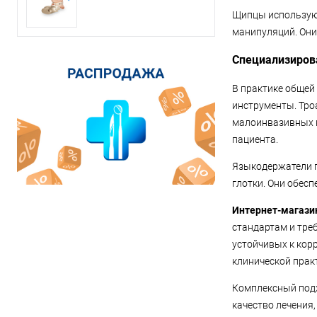
Щипцы используют
манипуляций. Они
Специализиров
В практике общей
инструменты. Троа
малоинвазивных в
пациента.
Языкодержатели п
глотки. Они обес
Интернет-магази
стандартам и тре
устойчивых к кор
клинической прак
Комплексный подх
качество лечения