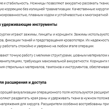
е и стабильность. Ножницы позволяют аккуратно рассекать ткани
ую коррекцию без излишней травматизации. Качественные хирург
нсированностью, плавным ходом и устойчивостью к многократной 
и удерживающие инструменты
рургии играют зажимы, пинцеты и корнцанги. Зажимы используютс
ов, фиксации тканей и предотвращения кровопотери. Их надежность
у работать спокойно и уверенно на любом этапе операции.
вают точную работу с мелкими структурами, шовным материалом и
анипуляциях, требующих максимальной аккуратности. Корнцанги 
ния стерильных материалов, тампонов и инструментов, обеспечива
ля расширения и доступа
хорошей визуализации операционного поля используются расширит
оляют раздвигать края раны и удерживать ткани в нужном положе
напряжения для хирурга. Расширители особенно востребованы пр