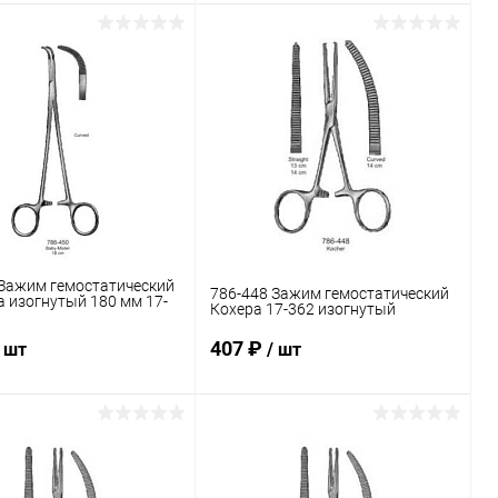
В корзину
В корзину
ь в 1 клик
Сравнение
Купить в 1 клик
Сравнение
ранное
В наличии
В избранное
В наличии
 Зажим гемостатический
786-448 Зажим гемостатический
 изогнутый 180 мм 17-
Кохера 17-362 изогнутый
407 ₽
/ шт
/ шт
В корзину
В корзину