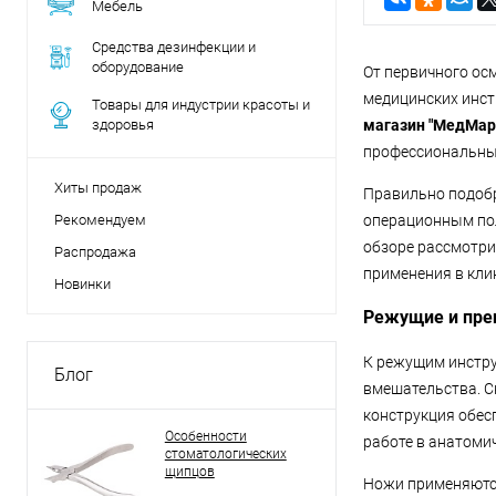
Мебель
Средства дезинфекции и
оборудование
От первичного ос
медицинских инст
Товары для индустрии красоты и
здоровья
магазин "МедМар
профессиональным
Хиты продаж
Правильно подобр
Рекомендуем
операционным пол
обзоре рассмотри
Распродажа
применения в кли
Новинки
Режущие и пре
К режущим инстру
Блог
вмешательства. С
конструкция обес
Особенности
работе в анатоми
стоматологических
щипцов
Ножи применяются