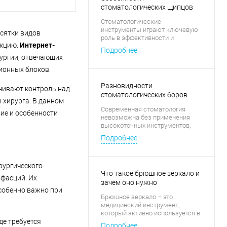
стоматологических щипцов
Стоматологические
инструменты играют ключевую
сятки видов
роль в эффективности и
нкцию.
Интернет-
безопасности лечения, и среди
Подробнее
них особое место занимают
ургии, отвечающих
щипцы.
ионных блоков.
Разновидности
чивают контроль над
стоматологических боров
хирурга. В данном
Современная стоматология
ие и особенности
невозможна без применения
высокоточных инструментов,
среди которых особое место
Подробнее
занимают боры.
рургического
Что такое брюшное зеркало и
 фасций. Их
зачем оно нужно
особенно важно при
Брюшное зеркало – это
медицинский инструмент,
который активно используется в
де требуется
хирургии и диагностике для
Подробнее