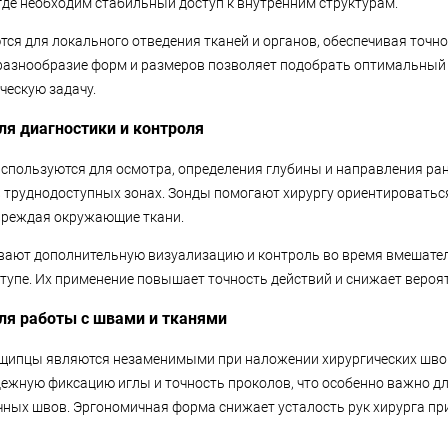
где необходим стабильный доступ к внутренним структурам.
ся для локального отведения тканей и органов, обеспечивая точно
разнообразие форм и размеров позволяет подобрать оптимальный
ческую задачу.
я диагностики и контроля
используются для осмотра, определения глубины и направления ран
в труднодоступных зонах. Зонды помогают хирургу ориентироватьс
овреждая окружающие ткани.
вают дополнительную визуализацию и контроль во время вмешател
тупе. Их применение повышает точность действий и снижает вероя
ля работы с швами и тканями
 щипцы являются незаменимыми при наложении хирургических шво
ежную фиксацию иглы и точность проколов, что особенно важно 
чных швов. Эргономичная форма снижает усталость рук хирурга пр