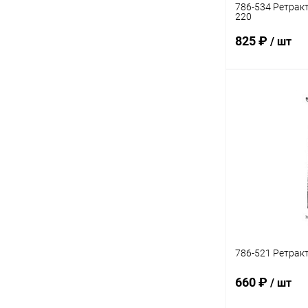
786-534 Ретракт
220
825 ₽
/ шт
В 
Купить в 1 кл
В избранное
786-521 Ретрак
660 ₽
/ шт