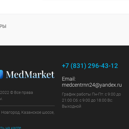
АРЫ
+7 (831) 296-43-12
Email:
medcentrnn24@yandex.ru
 2022 © Все права
График работы Пн-Пт: с 9:00 до
ы.
21:00 Сб: с 9:00 до 18:00 Вс:
Выходной
 Новгород, Казанское шоссе,
ть на карте