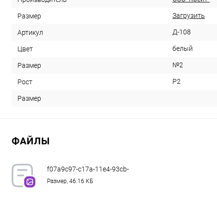
Загрузить
Размер
Д-108
Артикул
белый
Цвет
№2
Размер
Р2
Рост
Размер
ФАЙЛЫ
f07a9c97-c17a-11e4-93cb-
00155d017401.png
Размер, 46.16 КБ