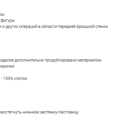
уры
я фигуры
и и других операций в области передней брюшной стенки
ц изделие дополнительно продублировано материалом
 крючки
 - 100% хлопок
о расстегнуть нижнюю застежку-ластовицу