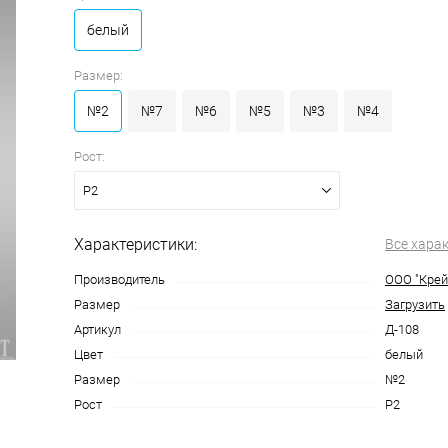
белый
Размер:
№2
№7
№6
№5
№3
№4
Рост:
Р2
Характеристики:
Все хара
Производитель
ООО "Крей
Размер
Загрузить
Артикул
Д-108
Цвет
белый
Размер
№2
Рост
Р2