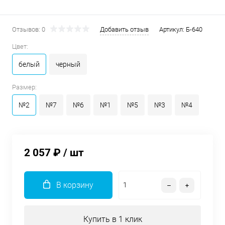
Отзывов: 0
Добавить отзыв
Артикул:
Б-640
Цвет:
белый
черный
Размер:
№2
№7
№6
№1
№5
№3
№4
2 057 ₽
/ шт
В корзину
Купить в 1 клик