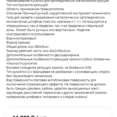
Наименование-Кусачки для ортопедических металлоконструкций.
Тип инструмента-режущий.
Область применения-травматология.
Описание-Прочный ручной, хирургический инструмент ножничного
типа для захвата и разрезания металлических ортопедических
имплантатов (штифтов, пластин, крепежа и т. п.). Используется в
операционных, как в пределах, так и за пределами стерильной
зоны. Может быть ручным или верстачным. Изделие
многоразового использования..
Вид-многоразовый.
Форма-прямая.
Общая длина, мм-280±5мм.
Размер рабочей части, мм-43±2х30±2мм.
Дополнительные особенности-двухшарнирные.
Дополнительные особенности-режущие кромки (губки) поперечны
плоскости рукояток.
Боковое смещение режущих кромок, не более,мм-0,06.
Тип рукоятки-2-х браншевая не разборная с усиливающим упором
без пружинящего механизма.
Вид поверхности-Матовая антибликовая поверхность для
исключения отражающего эффекта. На поверхности не должно
быть трещин, раковин, забоин, царапин, выкрошенных мест,
заусенцев, расслоений, пережогов и других загрязнений (окалин,
материалов шлифовки, полировки и следов смазки).