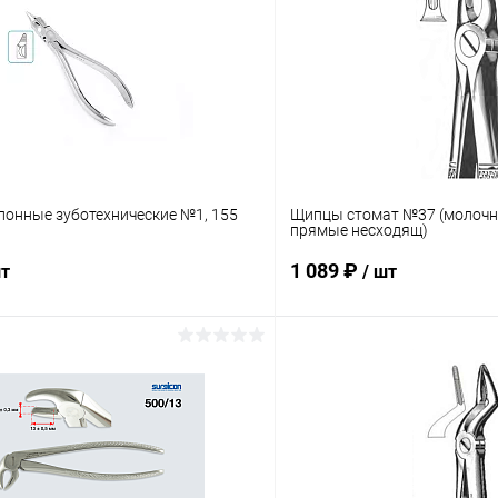
онные зуботехнические №1, 155
Щипцы стомат №37 (молочн
прямые несходящ)
1 089 ₽
шт
/ шт
В корзину
В корз
 клик
Сравнение
Купить в 1 клик
ое
Под заказ
В избранное