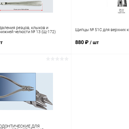
даления резцов, клыков и
Щипцы № 51С для верхних к
нижней челюсти № 13 (Щ-172)
880 ₽
шт
/ шт
В корзину
В корз
 клик
Сравнение
Купить в 1 клик
ое
В наличии
В избранное
ОДОНТИЧЕСКИЕ ДЛЯ