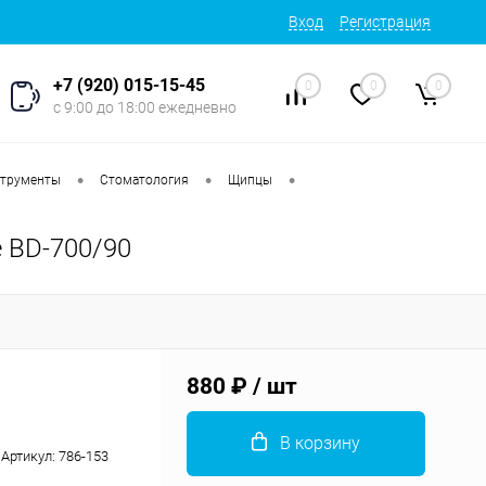
Вход
Регистрация
+7 (920) 015-15-45
0
0
0
с 9:00 до 18:00 ежедневно
•
•
•
струменты
Стоматология
Щипцы
 BD-700/90
880 ₽
/ шт
В корзину
Артикул:
786-153