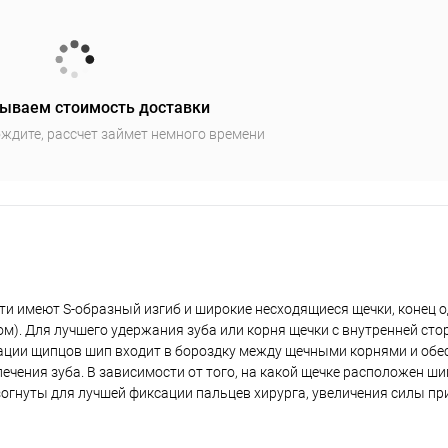
ываем стоимость доставки
ждите, рассчет займет немного времени
ти имеют S-образный изгиб и широкие несходящиеся щечки, конец о
ом). Для лучшего удержания зуба или корня щечки с внутренней ст
ации щипцов шип входит в бороздку между щечными корнями и обе
чения зуба. В зависимости от того, на какой щечке расположен ши
огнуты для лучшей фиксации пальцев хирурга, увеличения силы пр