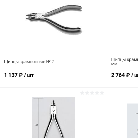
Щипцы крамп
Щипцы крампонные № 2
мм
1 137 ₽
2 764 ₽
/ шт
/ 
В корзину
Купить в 1 клик
Сравнение
Купить в 1
В избранное
В наличии
В избранн