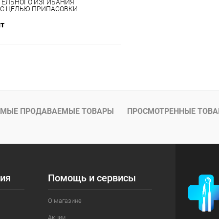
ТЕЛЬНОГО ИЗГИБАНИЯ
 С ЦЕЛЬЮ ПРИПАСОВКИ
 И ЛИЦЕВЫХ ДУГ (Щипцы
ртА - "ММИЗ"
шт
В корзину
 клик
Сравнение
ое
В наличии
МЫЕ ПРОДАВАЕМЫЕ ТОВАРЫ
ПРОСМОТРЕННЫЕ ТОВ
ия
Помощь и сервисы
О магазине
Акции