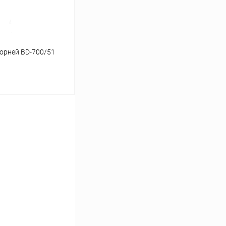
орней BD-700/51
ину
Сравнение
В наличии