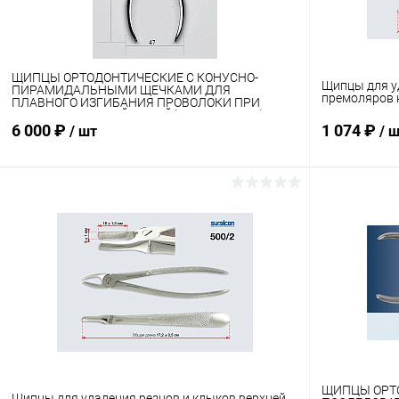
ЩИПЦЫ ОРТОДОНТИЧЕСКИЕ С КОНУСНО-
Щипцы для у
ПИРАМИДАЛЬНЫМИ ЩЕЧКАМИ ДЛЯ
премоляров 
ПЛАВНОГО ИЗГИБАНИЯ ПРОВОЛОКИ ПРИ
РАБОТЕ С ЛИЦЕВОЙ ДУГОЙ(щипцы ЭНГЛЯ)
ЩОртЭ-"ММИЗ"
6 000 ₽
1 074 ₽
/ шт
/ 
В корзину
Купить в 1 клик
Сравнение
Купить в 1
В избранное
В наличии
В избранн
ЩИПЦЫ ОРТ
Щипцы для удаления резцов и клыков верхней