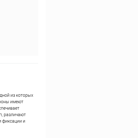
дной из которых
ороны имеют
спечивает
п, различают
и фиксации и