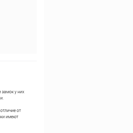
 замок у них
и.
отличие от
чки имеют