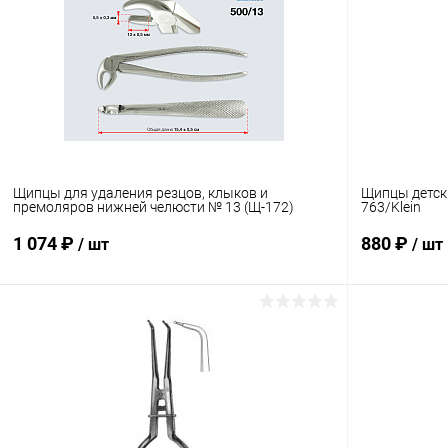
Щипцы для удаления резцов, клыков и
Щипцы детск
премоляров нижней челюсти № 13 (Щ-172)
763/Klein
1 074 ₽
880 ₽
/ шт
/ шт
В корзину
Купить в 1 клик
Сравнение
Купить в 1
В избранное
В наличии
В избранн