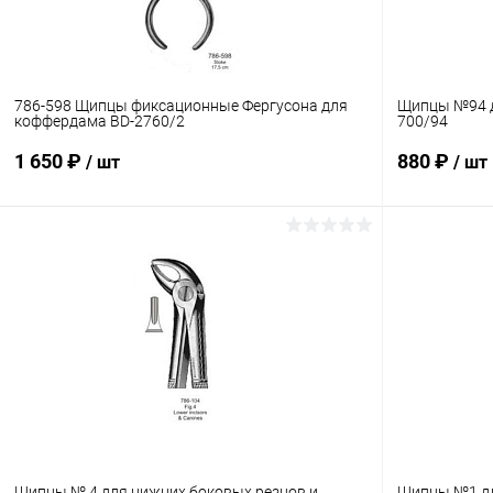
786-598 Щипцы фиксационные Фергусона для
Щипцы №94 д
коффердама BD-2760/2
700/94
1 650 ₽
880 ₽
/ шт
/ шт
В корзину
Купить в 1 клик
Сравнение
Купить в 1
В избранное
В наличии
В избранн
Щипцы № 4 для нижних боковых резцов и
Щипцы №1 дл