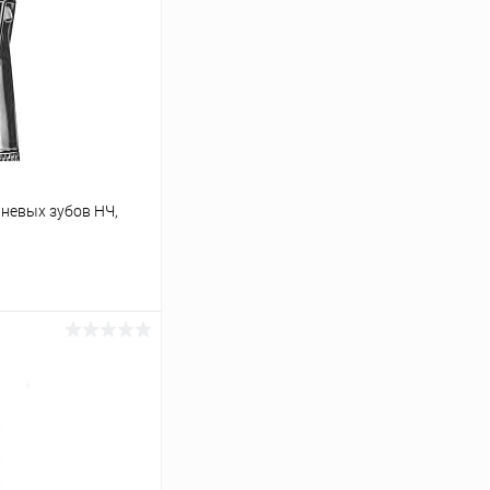
невых зубов НЧ,
ину
Сравнение
В наличии