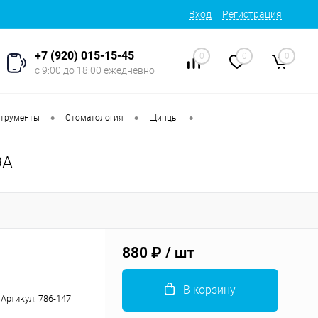
Вход
Регистрация
+7 (920) 015-15-45
0
0
0
с 9:00 до 18:00 ежедневно
•
•
•
струменты
Стоматология
Щипцы
9A
880 ₽
/ шт
В корзину
Артикул:
786-147