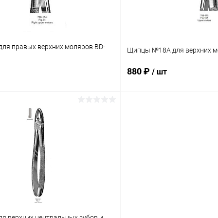
ля правых верхних моляров BD-
Щипцы №18А для верхних м
880 ₽
/ шт
В корзину
В корз
 клик
Сравнение
Купить в 1 клик
ое
В наличии
В избранное
я верхних центральных зубов и