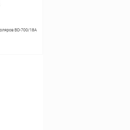
оляров BD-700/18А
ину
Сравнение
В наличии