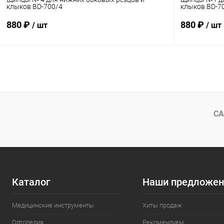
клыков BD-700/4
клыков BD-7
880 ₽
880 ₽
/ шт
/ шт
В корзину
Купить в 1 клик
Сравнение
Купить в 1
В избранное
В наличии
В избранн
СА
Каталог
Наши предложен
Медицинские инструменты
Хиты продаж
Ортопедия
Рекомендуем