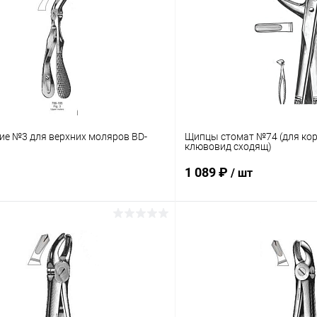
ие №3 для верхних моляров BD-
Щипцы стомат №74 (для кор
клювовид сходящ)
1 089 ₽
/ шт
В корзину
В корз
 клик
Сравнение
Купить в 1 клик
ое
В наличии
В избранное