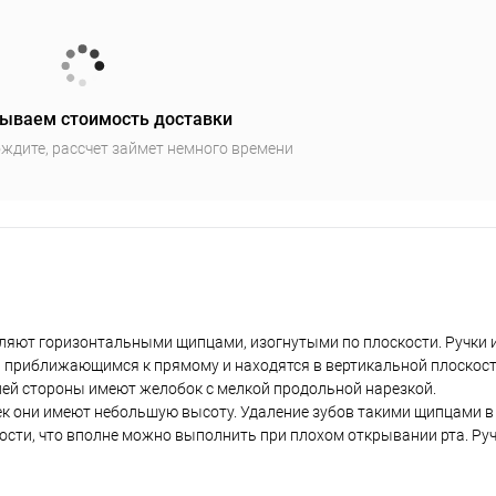
ываем стоимость доставки
ждите, рассчет займет немного времени
яют горизонтальными щипцами, изогнутыми по плоскости. Ручки и
, приближающимся к прямому и находятся в вертикальной плоскост
ней стороны имеют желобок с мелкой продольной нарезкой.
ек они имеют небольшую высоту. Удаление зубов такими щипцами в 
сти, что вполне можно выполнить при плохом открывании рта. Ру