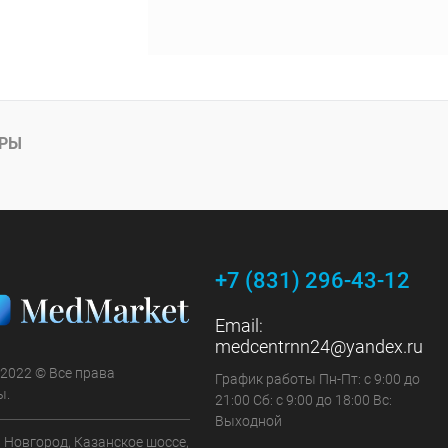
АРЫ
+7 (831) 296-43-12
Email:
medcentrnn24@yandex.ru
 2022 © Все права
График работы Пн-Пт: с 9:00 до
ы.
21:00 Сб: с 9:00 до 18:00 Вс:
Выходной
 Новгород, Казанское шоссе,