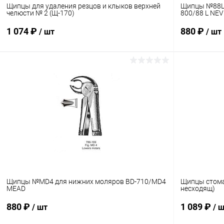
Щипцы для удаления резцов и клыков верхней
Щипцы №88L 
челюсти № 2 (Щ-170)
800/88 L NEV
1 074 ₽
880 ₽
/ шт
/ шт
В корзину
Купить в 1 клик
Сравнение
Купить в 1
В избранное
В наличии
В избранн
Щипцы №MD4 для нижних моляров BD-710/MD4
Щипцы стома
MEAD
несходящ)
880 ₽
1 089 ₽
/ шт
/ 