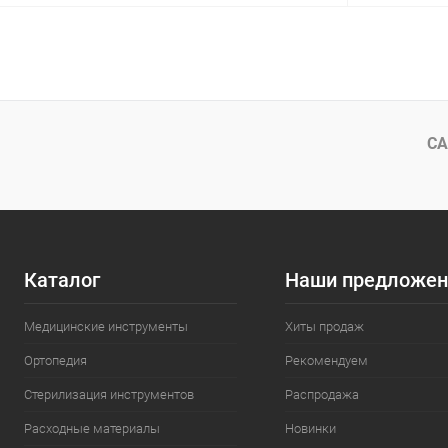
В корзину
Купить в 1 клик
Сравнение
Купить в 1
В избранное
В наличии
В избранн
СА
Каталог
Наши предложен
Медицинские инструменты
Хиты продаж
Ортопедия
Рекомендуем
Стерилизация инструментов
Распродажа
Расходные материалы
Новинки