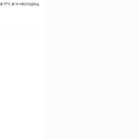
 НЧ, в/и несходящ
ину
Сравнение
В наличии