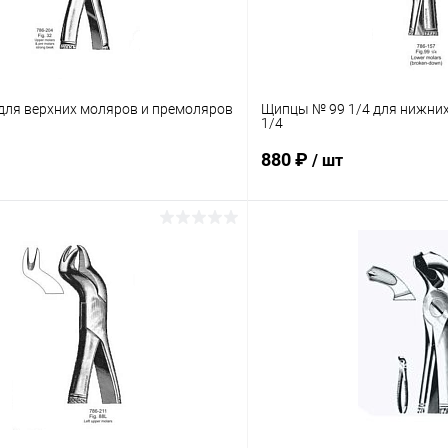
ля верхних моляров и премоляров
Щипцы № 99 1/4 для нижних
1/4
880 ₽
/ шт
В корзину
В корз
 клик
Сравнение
Купить в 1 клик
ое
В наличии
В избранное