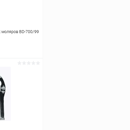
 моляров BD-700/99
ину
Сравнение
В наличии