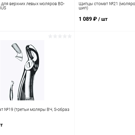
для верхних левых моляров BD-
Щипцы стомат №21 (моляров
IUS
шип)
1 089 ₽
/ шт
В корзину
В корз
 клик
Сравнение
Купить в 1 клик
ое
В наличии
В избранное
т №19 (третьи моляры ВЧ, S-образ
шт