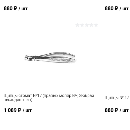
880 ₽
880 ₽
/ шт
/ шт
В корзину
Купить в 1 клик
Сравнение
Купить в 1
В избранное
В наличии
В избранн
Щипцы стомат №17 (правых моляр ВЧ, S-образ
Щипцы № 17 
несходящ шип)
1 089 ₽
880 ₽
/ шт
/ шт