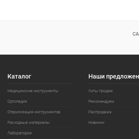
В корзину
Купить в 1 клик
Сравнение
Купить в 1
В избранное
В наличии
В избранн
СА
Каталог
Наши предложен
Медицинские инструменты
Хиты продаж
Ортопедия
Рекомендуем
Стерилизация инструментов
Распродажа
Расходные материалы
Новинки
Лаборатория