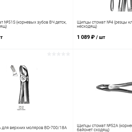
т №51S (корневых зубов ВЧ детск,
Щипцы стомат №4 (резцы к
дящ)
несходящ)
1 089 ₽
шт
/ шт
В корзину
В корз
 клик
Сравнение
Купить в 1 клик
ое
В наличии
В избранное
Щипцы стомат №52А (корнев
для верхних моляров BD-700/18А
байонет сходящ)