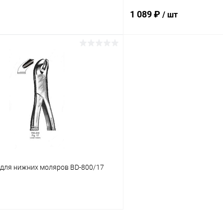
1 089 ₽
/ шт
В корзину
В корз
 клик
Сравнение
Купить в 1 клик
ое
В наличии
В избранное
для нижних моляров BD-800/17