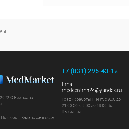
АРЫ
+7 (831) 296-43-12
Email:
medcentrnn24@yandex.ru
 2022 © Все права
График работы Пн-Пт: с 9:00 до
ы.
21:00 Сб: с 9:00 до 18:00 Вс:
Выходной
 Новгород, Казанское шоссе,