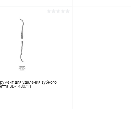
В корзину
В корз
 клик
Сравнение
Купить в 1 клик
ое
В наличии
В избранное
румент для удаления зубного
етта BD-1480/11
В корзину