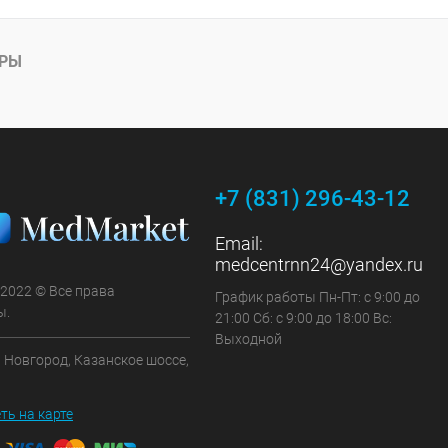
АРЫ
+7 (831) 296-43-12
Email:
medcentrnn24@yandex.ru
 2022 © Все права
График работы Пн-Пт: с 9:00 до
ы.
21:00 Сб: с 9:00 до 18:00 Вс:
Выходной
 Новгород, Казанское шоссе,
ть на карте