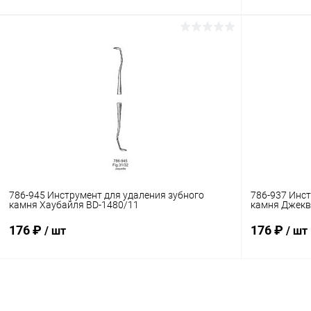
В корзину
Купить в 1 клик
Сравнение
Купить в 1
В избранное
В наличии
В избранн
786-945 Инструмент для удаления зубного
786-937 Инст
камня Хаубайля BD-1480/11
камня Джекв
176 ₽
176 ₽
/ шт
/ шт
В корзину