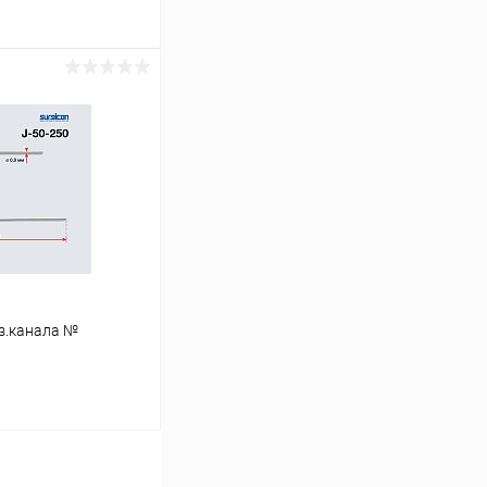
ину
Сравнение
В наличии
ез.канала №
ину