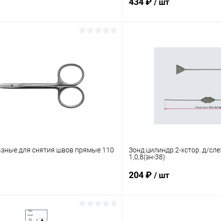
434 ₽
/ шт
В корзину
В корз
 клик
Сравнение
Купить в 1 клик
ое
В наличии
В избранное
зные для снятия швов прямые 110
Зонд цилиндр.2-хстор. д/сл
1,0,8(зн-38)
204 ₽
/ шт
В корзину
В корз