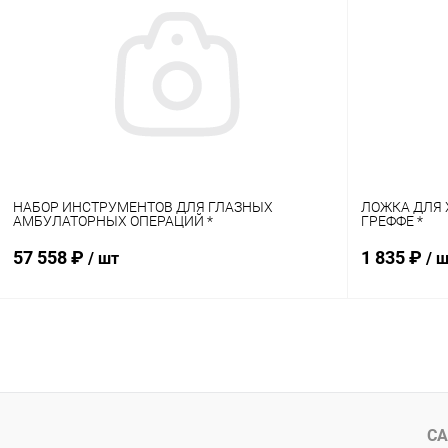
Купить в 1 клик
Сравнение
Купить в 1
В избранное
В наличии
В избранн
НАБОР ИНСТРУМЕНТОВ ДЛЯ ГЛАЗНЫХ
ЛОЖКА ДЛЯ 
АМБУЛАТОРНЫХ ОПЕРАЦИЙ *
ГРЕФФЕ *
57 558 ₽
1 835 ₽
/ шт
/ 
В корзину
Купить в 1 клик
Сравнение
Купить в 1
В избранное
В наличии
В избранн
СА