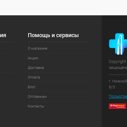
ия
Помощь и сервисы
О магазине
Акции
Copyright
защищен
Доставка
Оплата
г. Нижний
Блог
8/3
Посмотре
Оптовикам
Контакты