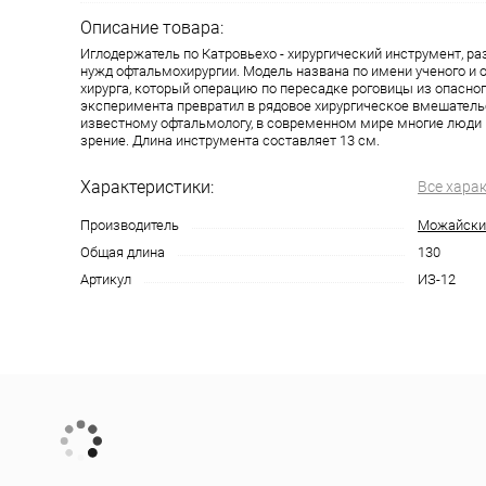
Описание товара:
Иглодержатель по Катровьехо - хирургический инструмент, р
нужд офтальмохирургии. Модель названа по имени ученого и 
хирурга, который операцию по пересадке роговицы из опасног
эксперимента превратил в рядовое хирургическое вмешатель
известному офтальмологу, в современном мире многие люди
зрение. Длина инструмента составляет 13 см.
Характеристики:
Все хара
Производитель
Можайски
Общая длина
130
Артикул
ИЗ-12