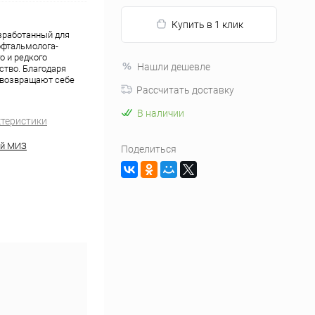
Купить в 1 клик
азработанный для
офтальмолога-
о и редкого
Нашли дешевле
ство. Благодаря
 возвращают себе
Рассчитать доставку
В наличии
ктеристики
й МИЗ
Поделиться