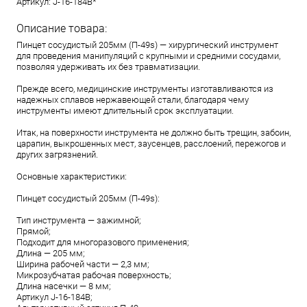
Артикул:
J-16-184B*
Описание товара:
Пинцет сосудистый 205мм (П-49s) — хирургический инструмент
для проведения манипуляций с крупными и средними сосудами,
позволяя удерживать их без травматизации.
Прежде всего, медицинские инструменты изготавливаются из
надежных сплавов нержавеющей стали, благодаря чему
инструменты имеют длительный срок эксплуатации.
Итак, на поверхности инструмента не должно быть трещин, забоин,
царапин, выкрошенных мест, заусенцев, расслоений, пережогов и
других загрязнений.
Основные характеристики:
Пинцет сосудистый 205мм (П-49s):
Тип инструмента — зажимной;
Прямой;
Подходит для многоразового применения;
Длина — 205 мм;
Ширина рабочей части — 2,3 мм;
Микрозубчатая рабочая поверхность;
Длина насечки — 8 мм;
Aртикул J-16-184B;