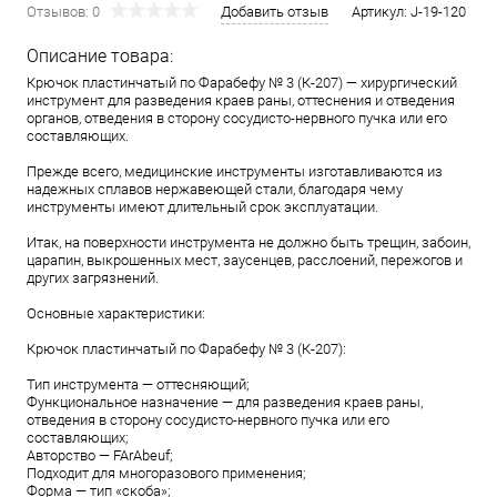
Отзывов: 0
Добавить отзыв
Артикул:
J-19-120
Описание товара:
Крючок пластинчатый по Фарабефу № 3 (К-207) — хирургический
инструмент для разведения краев раны, оттеснения и отведения
органов, отведения в сторону сосудисто-нервного пучка или его
составляющих.
Прежде всего, медицинские инструменты изготавливаются из
надежных сплавов нержавеющей стали, благодаря чему
инструменты имеют длительный срок эксплуатации.
Итак, на поверхности инструмента не должно быть трещин, забоин,
царапин, выкрошенных мест, заусенцев, расслоений, пережогов и
других загрязнений.
Основные характеристики:
Крючок пластинчатый по Фарабефу № 3 (К-207):
Тип инструмента — оттесняющий;
Функциональное назначение — для разведения краев раны,
отведения в сторону сосудисто-нервного пучка или его
составляющих;
Aвторство — FArAbeuf;
Подходит для многоразового применения;
Форма — тип «скоба»;