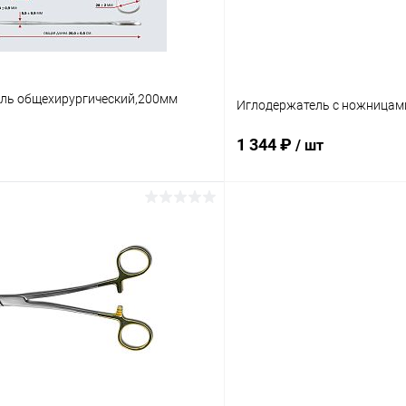
ль общехирургический,200мм
Иглодержатель с ножницам
1 344 ₽
/ шт
В корзину
В корз
 клик
Сравнение
Купить в 1 клик
ое
В наличии
В избранное