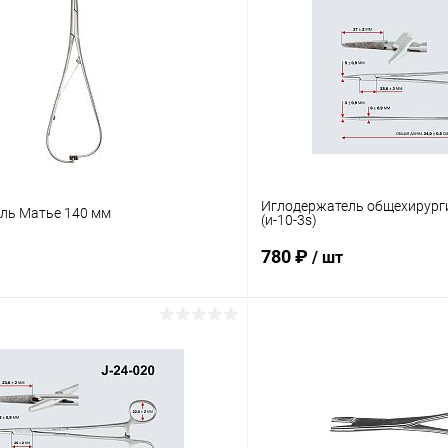
Иглодержатель общехирург
ль Матье 140 мм
(и-10-3s)
780 ₽
/ шт
В корзину
В корз
 клик
Сравнение
Купить в 1 клик
ое
В наличии
В избранное