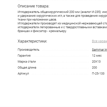
Описание товара:
Иглодержатель общехирургический 200 мм (аналог И-235): ин
и удержания хирургических игл, а также для проведения хиру
ткани при наложении швов.
Иглодержатели производят из медицинской нержавеющей ст
иглодержатели легированные и с твердосплавными вставкам
браншах и фиксатор - кремальеру.
Характеристики:
Все хара
Производитель
Sammar Int
Гарантия
12 мес
Марка стали
20Х13
Общая длина
200
Артикул
П-25-133