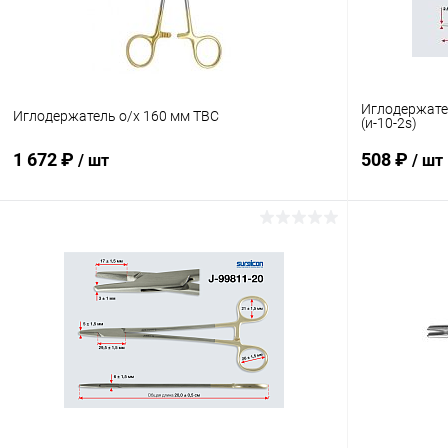
Иглодержате
Иглодержатель о/х 160 мм ТВС
(и-10-2s)
1 672 ₽
508 ₽
/ шт
/ шт
В корзину
Купить в 1 клик
Сравнение
Купить в 1
В избранное
В наличии
В избранн