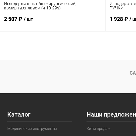
Иглодержатель общехирургический,
Иглодержате
армир.тв.сплавом (и-10-29s)
РУЧКИ
2 507 ₽
1 928 ₽
/ шт
/ 
В корзину
Купить в 1 клик
Сравнение
Купить в 1
В избранное
В наличии
В избранн
СА
Каталог
Наши предложен
Медицинские инструменты
Хиты продаж