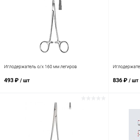
Иглодержатель о/х 160 мм легиров
Иглодержате
493 ₽
836 ₽
/ шт
/ шт
В корзину
Купить в 1 клик
Сравнение
Купить в 1
В избранное
В наличии
В избранн