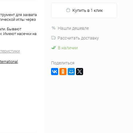
Купить в 1 клик
струмент для захвата
ргической иглы через
Нашли дешевле
али. Бывают
и. Имеют насечки на
Рассчитать доставку
В наличии
ктеристики
ernational
Поделиться