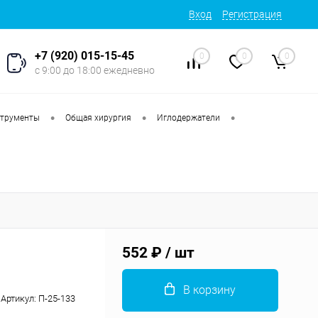
Вход
Регистрация
+7 (920) 015-15-45
0
0
0
с 9:00 до 18:00 ежедневно
•
•
•
струменты
Общая хирургия
Иглодержатели
552 ₽
/ шт
В корзину
Артикул:
П-25-133