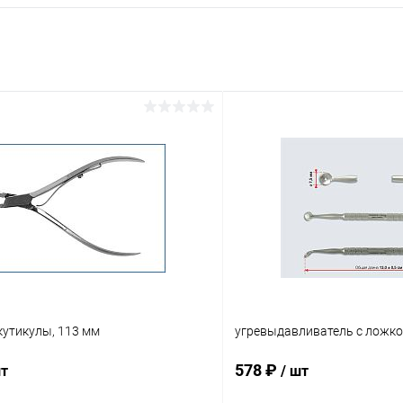
кутикулы, 113 мм
угревыдавливатель с ложко
578 ₽
шт
/ шт