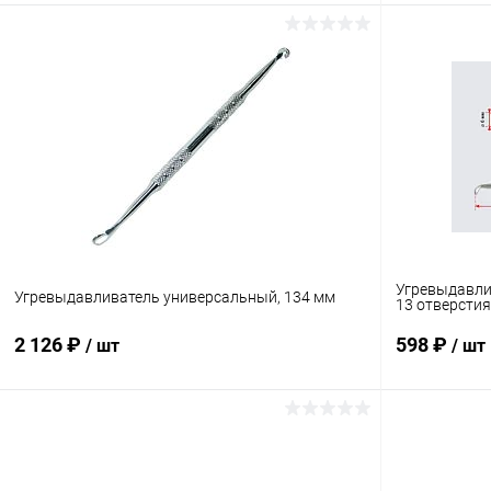
В корзину
Купить в 1 клик
Сравнение
Купить в 1
В избранное
В наличии
В избранн
Угревыдавлив
Угревыдавливатель универсальный, 134 мм
13 отверсти
2 126 ₽
598 ₽
/ шт
/ шт
В корзину