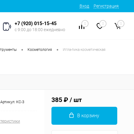
Вход
Регистрация
+7 (920) 015-15-45
0
0
0
с 9:00 до 18:00 ежедневно
•
•
струменты
Косметология
Игла-пика косметическая
385 ₽
/ шт
Артикул:
КС-3
В корзину
ктеристики