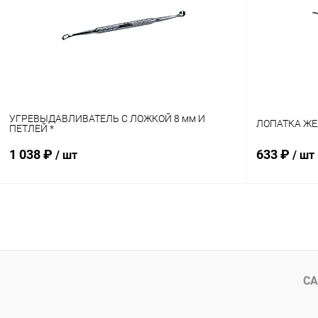
Купить в 1 клик
Сравнение
Купить в 1
В избранное
Под заказ
В избранн
УГРЕВЫДАВЛИВАТЕЛЬ С ЛОЖКОЙ 8 мм И
ЛОПАТКА ЖЕ
ПЕТЛЕЙ *
1 038 ₽
633 ₽
/ шт
/ шт
В корзину
Купить в 1 клик
Сравнение
Купить в 1
В избранное
В наличии
В избранн
СА