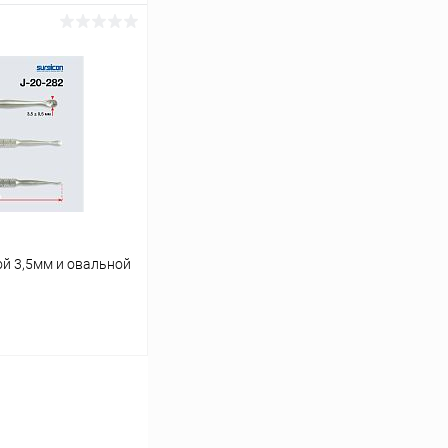
ину
Сравнение
В наличии
ой 3,5мм и овальной
ину