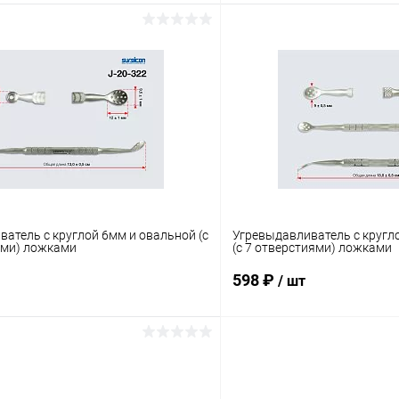
В корзину
В корз
 клик
Сравнение
Купить в 1 клик
ое
Под заказ
В избранное
атель с круглой 6мм и овальной (с
Угревыдавливатель с кругл
ями) ложками
(с 7 отверстиями) ложками
598 ₽
/ шт
В корзину
В корз