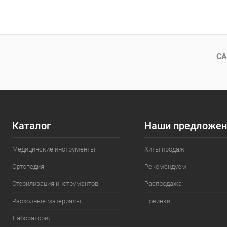
В корзину
Купить в 1 клик
Сравнение
Купить в 1
В избранное
В наличии
В избранн
СА
Каталог
Наши предложен
Медицинские инструменты
Хиты продаж
Ортопедия
Рекомендуем
Стерилизация инструментов
Распродажа
Расходные материалы
Новинки
Лаборатория