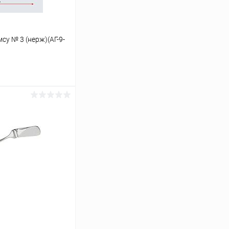
су № 3 (нерж)(AГ-9-
ину
Сравнение
В наличии