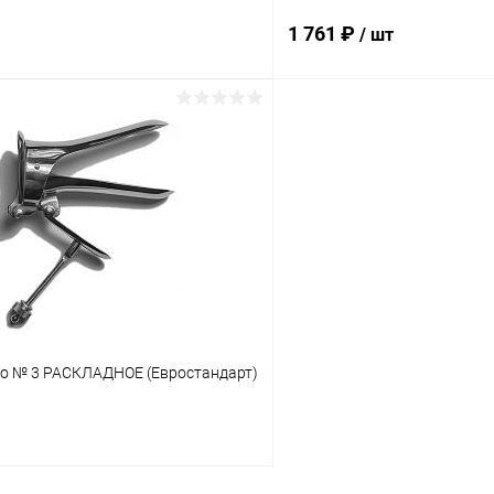
1 761 ₽
/ шт
В корзину
В корз
 клик
Сравнение
Купить в 1 клик
ое
В наличии
В избранное
ко № 3 РАСКЛАДНОЕ (Евростандарт)