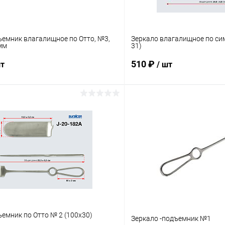
ъемник влагалищное по Отто, №3,
Зеркало влагалищное по сим
мм
31)
510 ₽
шт
/ шт
В корзину
В корз
 клик
Сравнение
Купить в 1 клик
ое
Под заказ
В избранное
емник по Отто № 2 (100х30)
Зеркало -подъемник №1