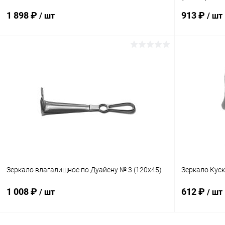
1 898 ₽
913 ₽
/ шт
/ шт
В корзину
Купить в 1 клик
Сравнение
Купить в 1
В избранное
В наличии
В избранн
Зеркало влагалищное по Дуайену № 3 (120х45)
Зеркало Кус
1 008 ₽
612 ₽
/ шт
/ шт