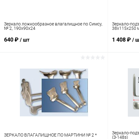
Зеркало ложкообразное влагалищное по Симсу,
Зеркало-под
№ 2, 190х90х24
38х115х250 
640 ₽
1 408 ₽
/ шт
/ 
В корзину
Купить в 1 клик
Сравнение
Купить в 1
В избранное
Под заказ
В избранн
Зеркало-подъ
ЗЕРКАЛО ВЛАГАЛИЩНОЕ ПО МАРТИНИ № 2 *
(З-148s)