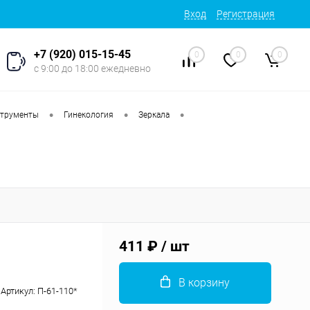
Вход
Регистрация
+7 (920) 015-15-45
0
0
0
с 9:00 до 18:00 ежедневно
•
•
•
струменты
Гинекология
Зеркала
411 ₽
/ шт
В корзину
Артикул:
П-61-110*