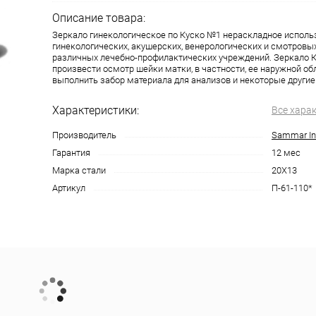
Описание товара:
Зеркало гинекологическое по Куско №1 нераскладное исполь
гинекологических, акушерских, венерологических и смотровы
различных лечебно-профилактических учреждений. Зеркало К
произвести осмотр шейки матки, в частности, ее наружной обл
выполнить забор материала для анализов и некоторые другие
Характеристики:
Все хара
Производитель
Sammar Int
Гарантия
12 мес
Марка стали
20Х13
Артикул
П-61-110*