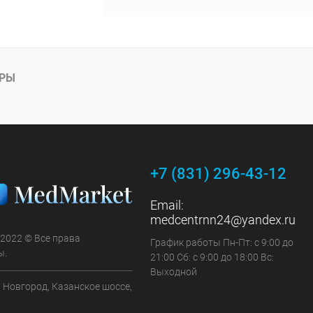
АРЫ
+7 (831) 296-43-12
Email:
medcentrnn24@yandex.ru
 2022 © Все права
График работы Пн-Пт: с 9:00 до
ы.
21:00 Сб: с 9:00 до 18:00 Вс:
Выходной
 Новгород, Казанское шоссе,