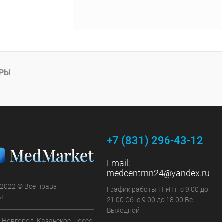
АРЫ
+7 (831) 296-43-12
Email:
medcentrnn24@yandex.ru
 2022 © Все права
График работы Пн-Пт: с 9:00 до
ы.
21:00 Сб: с 9:00 до 18:00 Вс:
Выходной
 Новгород, Казанское шоссе,