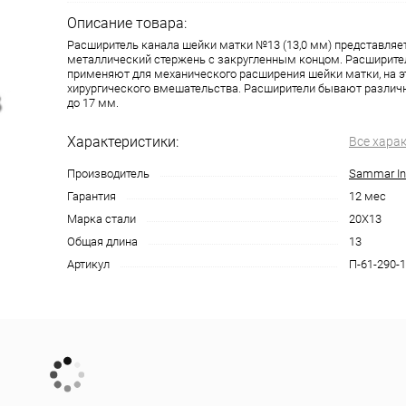
Описание товара:
Расширитель канала шейки матки №13 (13,0 мм) представляе
металлический стержень с закругленным концом. Расширите
применяют для механического расширения шейки матки, на э
хирургического вмешательства. Расширители бывают различн
до 17 мм.
Характеристики:
Все хара
Производитель
Sammar Int
Гарантия
12 мес
Марка стали
20Х13
Общая длина
13
Артикул
П-61-290-