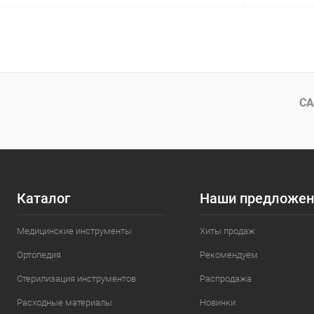
В корзину
Купить в 1 клик
Сравнение
Купить в 1
В избранное
В наличии
В избранн
СА
Каталог
Наши предложен
Медицинские инструменты
Хиты продаж
Ортопедия
Рекомендуем
Стерилизация инструментов
Распродажа
Расходные материалы
Новинки