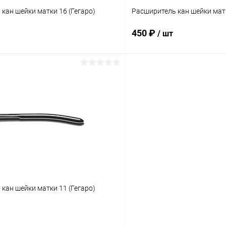
кан шейки матки 16 (Гегаро)
Расширитель кан шейки матк
450 ₽
/ шт
В корзину
В корз
 клик
Сравнение
Купить в 1 клик
ое
В наличии
В избранное
кан шейки матки 11 (Гегаро)