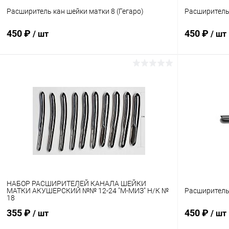
Расширитель кан шейки матки 8 (Гегаро)
Расширитель 
450 ₽
450 ₽
/ шт
/ шт
В корзину
Купить в 1 клик
Сравнение
Купить в 1
В избранное
В наличии
В избранн
НАБОР РАСШИРИТЕЛЕЙ КАНАЛА ШЕЙКИ
МАТКИ АКУШЕРСКИЙ №№ 12-24 "М-МИЗ" Н/К №
Расширитель 
18
355 ₽
450 ₽
/ шт
/ шт