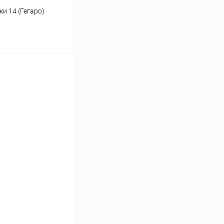
и 14 (Гегаро)
ину
Сравнение
В наличии