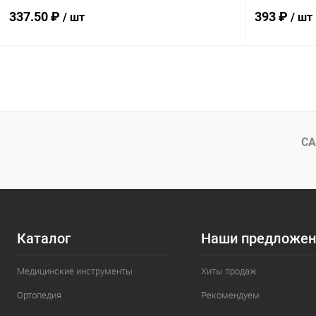
337.50 ₽
393 ₽
/ шт
/ шт
В корзину
Купить в 1 клик
Сравнение
Купить в 1
В избранное
Под заказ
В избранн
СА
Каталог
Наши предложен
Медицинские инструменты
Хиты продаж
Ортопедия
Рекомендуем