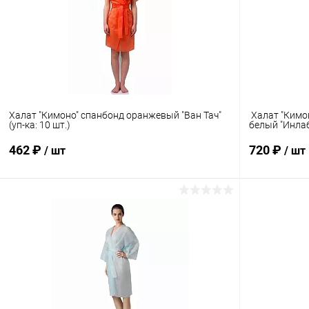
Халат "Кимоно" спанбонд оранжевый "Ван Тач"
Халат "Кимон
(уп-ка: 10 шт.)
белый "Инлаб"
462 ₽
720 ₽
/ шт
/ шт
В корзину
Купить в 1 клик
Сравнение
Купить в 1
В избранное
Под заказ
В избранн