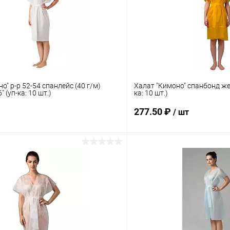
о" р-р 52-54 спанлейс (40 г/м)
Халат "Кимоно" спанбонд жел
 (уп-ка: 10 шт.)
ка: 10 шт.)
277.50 ₽
/ шт
В корзину
В корз
 клик
Сравнение
Купить в 1 клик
ое
Под заказ
В избранное