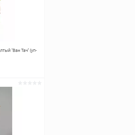
тый "Ван Тач" (уп-
ину
Сравнение
Под заказ