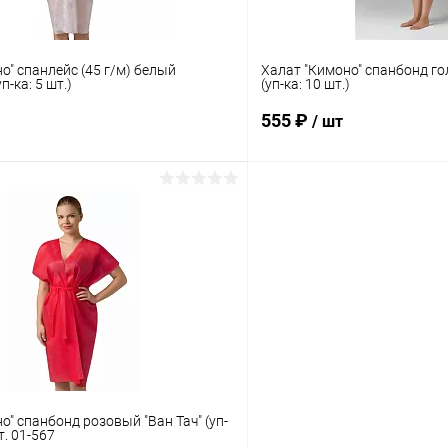
о" спанлейс (45 г/м) белый
Халат "Кимоно" спанбонд го
п-ка: 5 шт.)
(уп-ка: 10 шт.)
555 ₽
/ шт
В корзину
В корз
 клик
Сравнение
Купить в 1 клик
ое
Под заказ
В избранное
о" спанбонд розовый "Ван Тач" (уп-
т. 01-567