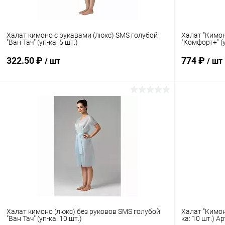
Халат кимоно с рукавами (люкс) SMS голубой
Халат "Кимон
"Ван Тач" (уп-ка: 5 шт.)
"Комфорт+" (у
322.50 ₽
774 ₽
/ шт
/ шт
В корзину
Купить в 1 клик
Сравнение
Купить в 1
В избранное
Под заказ
В избранн
Халат кимоно (люкс) без руковов SMS голубой
Халат "Кимон
"Ван Тач" (уп-ка: 10 шт.)
ка: 10 шт.) Ар