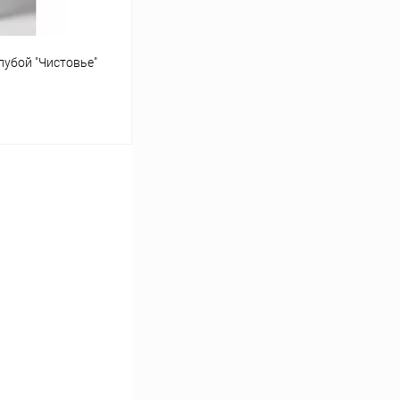
лубой "Чистовье"
ину
Сравнение
Под заказ