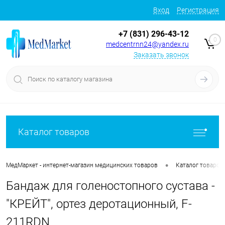
Вход
Регистрация
+7 (831) 296-43-12
0
medcentrnn24@yandex.ru
Заказать звонок
Каталог товаров
•
МедМаркет - интернет-магазин медицинских товаров
Каталог товаров
Бандаж для голеностопного сустава -
"КРЕЙТ", ортез деротационный, F-
211RDN