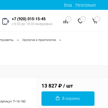
Вход
Регистрация
+7 (920) 015-15-45
0
0
0
с 9:00 до 18:00 ежедневно
•
•
струменты
Урология и проктология
13 827 ₽
/ шт
В корзину
Артикул:
П-16-180