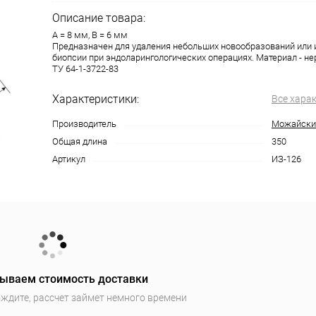
Описание товара:
А = 8 мм, В = 6 мм
Предназначен для удаления небольших новообразований или и
биопсии при эндоларингологических операциях. Материал - н
ТУ 64-1-3722-83
Характеристики:
Все хара
Производитель
Можайски
Общая длина
350
Артикул
ИЗ-126
ываем стоимость доставки
ждите, рассчет займет немного времени