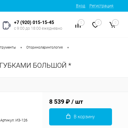
Вход
Регистрация
+7 (920) 015-15-45
0
0
0
с 9:00 до 18:00 ежедневно
•
•
струменты
Оториноларингология
ГУБКАМИ БОЛЬШОЙ *
8 539 ₽
/ шт
В корзину
Артикул:
ИЗ-126