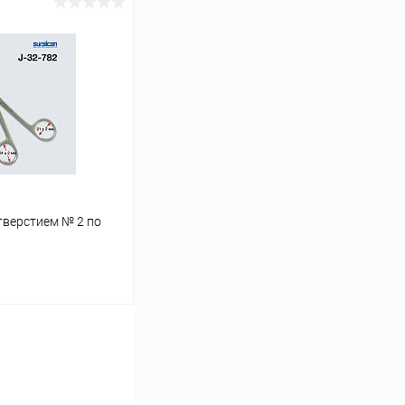
ину
Сравнение
В наличии
верстием № 2 по
ину
Сравнение