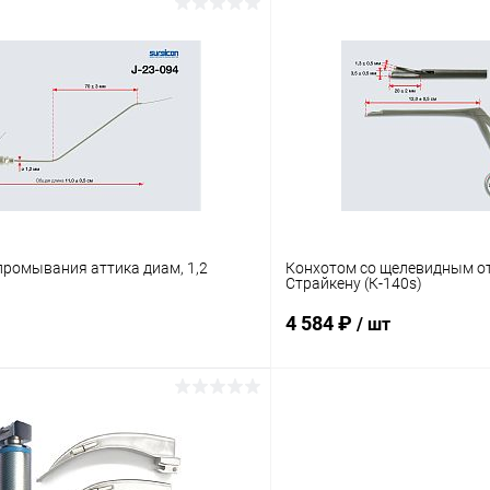
В корзину
В корз
 клик
Сравнение
Купить в 1 клик
ое
В наличии
В избранное
промывания аттика диам, 1,2
Конхотом со щелевидным от
Cтрайкену (К-140s)
4 584 ₽
/ шт
В корзину
В корз
 клик
Сравнение
Купить в 1 клик