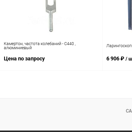
В избранное
В наличии
В избранн
Камертон, частота колебаний - C440 ,
Ларингоскоп и
алюминиевый
Цена по запросу
6 906 ₽
/ 
Запросить цену
Купить в 1 клик
Сравнение
Купить в 1
В избранное
В наличии
В избранн
СА