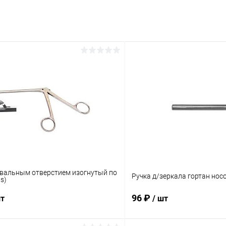
овальным отверстием изогнутый по
Ручка д/зеркала гортан нос
s)
96 ₽
шт
/ шт