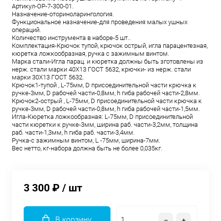
Aртикул-ОР-7-300-01.
Назначение-оториноларингология.
Функциональное назначение-для проведения малых ушных
операций.
Количество инструмента в наборе-5 шт..
Комплектация-Крючок тупой, крючок острый, игла парацентезная,
кюретка ложкообразная, ручка с зажимным винтом.
Марка стали-Игла парац. и кюретка должны быть зготовлены из
нерж. стали марки 40Х13 ГОCТ 5632, крючки- из нерж. стали
марки 30Х13 ГОCТ 5632.
Крючок1-тупой , L-75мм, D присоединительной части крючка к
ручке-3мм, D рабочей части-0,8мм, h гиба рабочей части-2,8мм.
Крючок2-острый , L-75мм, D присоединительной части крючка к
ручке-3мм, D рабочей части-0,8мм, h гиба рабочей части-1,5мм.
Игла-Кюретка ложкообразная: L-75мм, D присоединительной
части кюретки к ручке-3мм, ширина раб. части-3,2мм, толщина
раб. части-1,3мм, h гиба раб. части-3,4мм.
Ручка-с зажимным винтом, L -75мм, ширина-7мм.
Вес нетто, кг-набора должна быть не более 0,035кг.
3 300 ₽
/ шт
В корзину