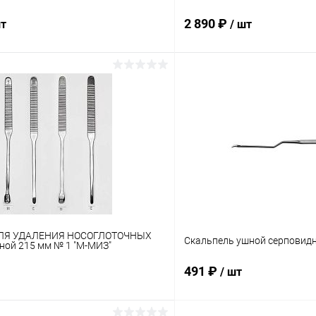
2 890 ₽
шт
/ шт
В корзину
В корз
 клик
Сравнение
Купить в 1 клик
ое
В наличии
В избранное
ЛЯ УДАЛЕНИЯ НОСОГЛОТОЧНЫХ
Скальпель ушной серповидн
ой 215 мм № 1 "М-МИЗ"
491 ₽
/ шт