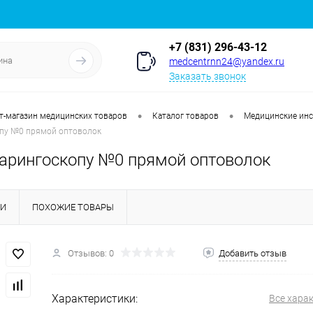
+7 (831) 296-43-12
medcentrnn24@yandex.ru
Заказать звонок
•
•
т-магазин медицинских товаров
Каталог товаров
Медицинские ин
опу №0 прямой оптоволок
ларингоскопу №0 прямой оптоволок
КИ
ПОХОЖИЕ ТОВАРЫ
Отзывов: 0
Добавить отзыв
Характеристики:
Все хара