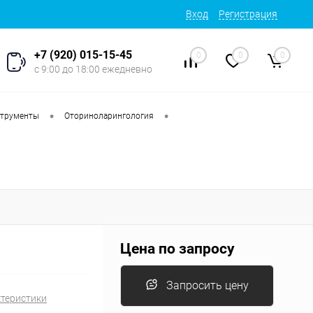
Вход
Регистрация
+7 (920) 015-15-45
0
0
0
с 9:00 до 18:00 ежедневно
•
•
струменты
Оториноларингология
Цена по запросу
Запросить цену
ктеристики