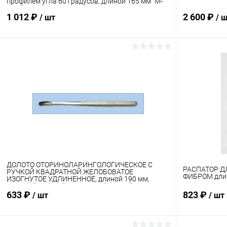
профилем угла 60 градусов, длиной 165 мм "М-
МИЗ"
1 012 ₽
2 600 ₽
/ шт
/ 
В корзину
Купить в 1 клик
Сравнение
Купить в 1
В избранное
В наличии
В избранн
ДОЛОТО ОТОРИНОЛАРИНГОЛОГИЧЕСКОЕ С
РАСПАТОР Д
РУЧКОЙ КВАДРАТНОЙ ЖЕЛОБОВАТОЕ
ФИБРОМ длин
ИЗОГНУТОЕ УДЛИНЕННОЕ, длиной 190 мм,
шириной рабочей части 6 мм "М-МИЗ"
633 ₽
823 ₽
/ шт
/ шт