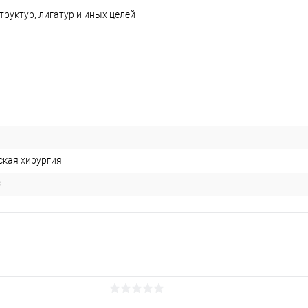
руктур, лигатур и иных целей
ская хирургия
C