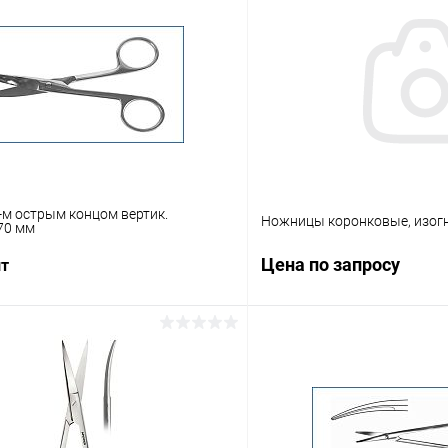
-м острым концом вертик.
Ножницы коронковые, изог
70 мм
Цена по запросу
шт
Запросит
В корзину
Купить в 1 клик
 клик
Сравнение
В избранное
ое
Под заказ