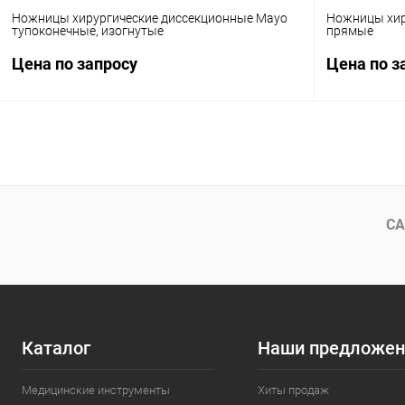
Ножницы хирургические диссекционные Mayo
Ножницы хир
тупоконечные, изогнутые
прямые
Цена по запросу
Цена по з
Запросить цену
Купить в 1 клик
Сравнение
Купить в 1
В избранное
Под заказ
В избранн
СА
Каталог
Наши предложен
Медицинские инструменты
Хиты продаж