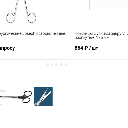
ургические Joseph остроконечные,
Ножницы с узкими закругл. 
изогнутые, 175 мм
апросу
864 ₽
/ шт
Запросить цену
В корз
 клик
Сравнение
Купить в 1 клик
ое
Под заказ
В избранное