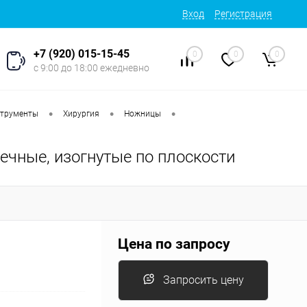
Вход
Регистрация
+7 (920) 015-15-45
0
0
0
с 9:00 до 18:00 ежедневно
•
•
•
струменты
Хирургия
Ножницы
ечные, изогнутые по плоскости
Цена по запросу
Запросить цену