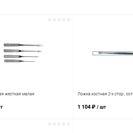
ая жесткая малая
Ложка костная 2-х стор., ос
1 104 ₽
шт
/ шт
В корзину
В корз