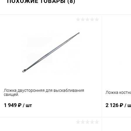
ПОХОЖИЕ ТОВАРЫ (8)
Ложка двусторонняя для выскабливания
Ложка костн
свищей.
1 949 ₽
2 126 ₽
/ шт
/ 
В корзину