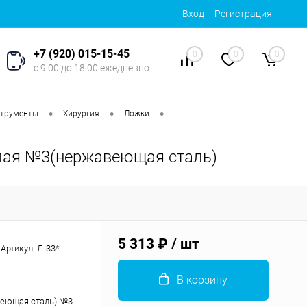
Вход
Регистрация
+7 (920) 015-15-45
0
0
0
с 9:00 до 18:00 ежедневно
•
•
•
струменты
Хирургия
Ложки
глая №3(нержавеющая сталь)
5 313 ₽
/ шт
Артикул:
Л-33*
В корзину
веющая сталь) №3