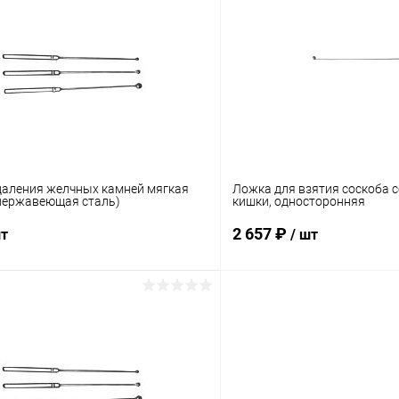
 клик
Сравнение
Купить в 1 клик
ое
Под заказ
В избранное
даления желчных камней мягкая
Ложка для взятия соскоба 
нержавеющая сталь)
кишки, односторонняя
2 657 ₽
шт
/ шт
В корзину
В корз
 клик
Сравнение
Купить в 1 клик
ое
Под заказ
В избранное