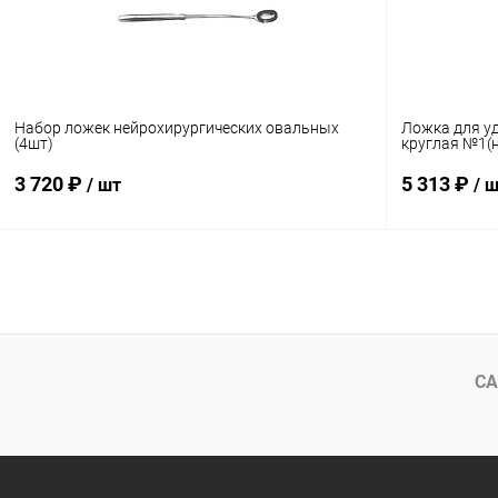
Набор ложек нейрохирургических овальных
Ложка для у
(4шт)
круглая №1(
3 720 ₽
5 313 ₽
/ шт
/ 
В корзину
Купить в 1 клик
Сравнение
Купить в 1
В избранное
Под заказ
В избранн
СА