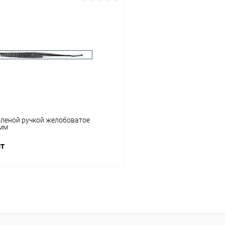
В корзину
В корз
 клик
Сравнение
Купить в 1 клик
ое
Под заказ
В избранное
фленой ручкой желобоватое
 мм
шт
В корзину
 клик
Сравнение