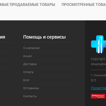
ое
Под заказ
МЫЕ ПРОДАВАЕМЫЕ ТОВАРЫ
ПРОСМОТРЕННЫЕ ТОВ
ия
Помощь и сервисы
О магазине
Акции
Copyright
защищен
Доставка
Оплата
г. Нижний
Блог
8/3
Посмотре
Оптовикам
Контакты