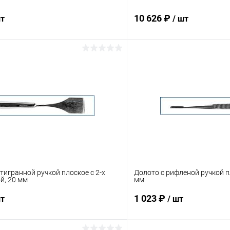
10 626 ₽
шт
/ шт
В корзину
В корз
 клик
Сравнение
Купить в 1 клик
ое
Под заказ
В избранное
тигранной ручкой плоское с 2-х
Долото с рифленой ручкой п
ой, 20 мм
мм
1 023 ₽
шт
/ шт