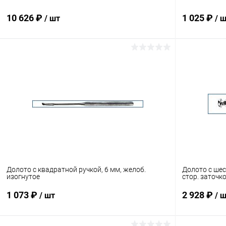
10 626 ₽
1 025 ₽
/ шт
/ 
В корзину
Купить в 1 клик
Сравнение
Купить в 1
В избранное
Под заказ
В избранн
Долото с квадратной ручкой, 6 мм, желоб.
Долото с шес
изогнутое
стор. заточк
1 073 ₽
2 928 ₽
/ шт
/ 